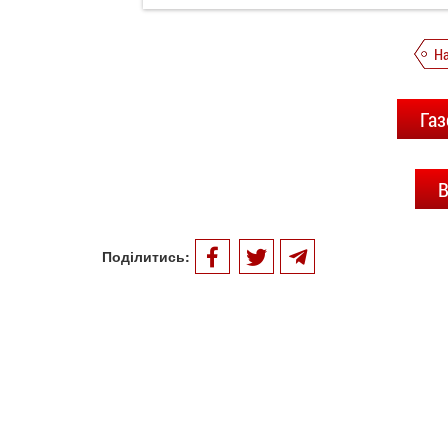
Н
Газ
В
Поділитись: