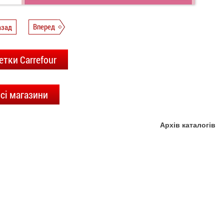
азад
Вперед
етки Carrefour
сі магазини
Архів каталогів