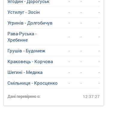
Ягодин - Дорогуськ
-
-
-
Устилуг - Зосін
-
-
-
Угринiв - Долгобичув
-
-
-
Рава-Руська -
-
-
-
Хребенне
Грушів - Будомеж
-
-
-
Краковець - Корчова
-
-
-
Шегині - Медика
-
-
-
Смільниця - Кросценко
-
-
-
Дані перевірено о:
12:37:27