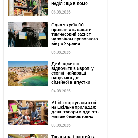
неділі: що відомо
06.08.2026
Одна з країн ЄС
припиняє надавати
тимчасовий захист
чоловікам призовного
віку з України
05.08.2026
Де бюджетно
відпочити в Європі у
серпні: найкращі
напрямки для
сімейної відпустки
04.08.2026
У Lidl стартували акції
на шкільне приладдя:
деякі товари віддають
майже безкоштовно
03.08.2026
Товари за 1 злотий та