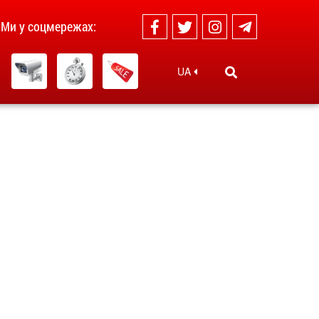
Ми у соцмережах:
UA