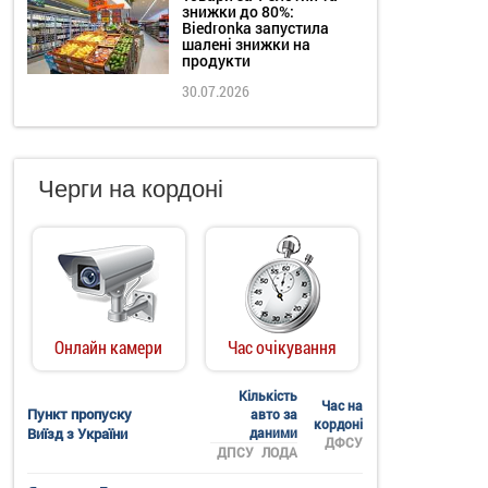
знижки до 80%:
Biedronka запустила
шалені знижки на
продукти
30.07.2026
Черги на кордоні
Онлайн камери
Час очікування
Кількість
Час на
Пункт пропуску
авто за
кордоні
Виїзд з України
даними
ДФСУ
ДПСУ
ЛОДА