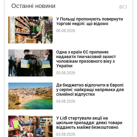
Останні новини
ВСІ
У Польщі пропонують повернути
торгові неділі: що відомо
06.08.2026
Одна з країн ЄС припиняє
надавати тимчасовий захист
чоловікам призовного віку з
України
05.08.2026
Де бюджетно відпочити в Європі
у серпні: найкращі напрямки для
сімейної відпустки
04.08.2026
У Lidl стартували акції на
шкільне приладдя: деякі товари
віддають майже безкоштовно
03.08.2026