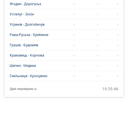
-
-
-
Ягодин - Дорогуськ
-
-
-
Устилуг - Зосін
-
-
-
Угринiв - Долгобичув
-
-
-
Рава-Руська - Хребенне
-
-
-
Грушів - Будомеж
-
-
-
Краковець - Корчова
-
-
-
Шегині - Медика
-
-
-
Смільниця - Кросценко
10:35:46
Дані перевірено о: