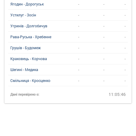
-
-
-
Ягодин - Дорогуськ
-
-
-
Устилуг - Зосін
-
-
-
Угринiв - Долгобичув
-
-
-
Рава-Руська - Хребенне
-
-
-
Грушів - Будомеж
-
-
-
Краковець - Корчова
-
-
-
Шегині - Медика
-
-
-
Смільниця - Кросценко
11:05:46
Дані перевірено о: