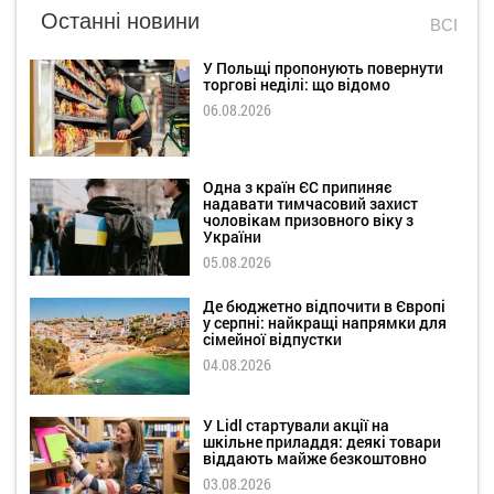
Останні новини
ВСІ
У Польщі пропонують повернути
торгові неділі: що відомо
06.08.2026
Одна з країн ЄС припиняє
надавати тимчасовий захист
чоловікам призовного віку з
України
05.08.2026
Де бюджетно відпочити в Європі
у серпні: найкращі напрямки для
сімейної відпустки
04.08.2026
У Lidl стартували акції на
шкільне приладдя: деякі товари
віддають майже безкоштовно
03.08.2026