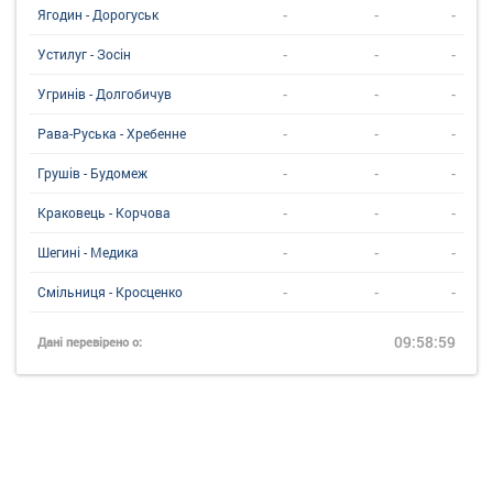
-
-
-
Ягодин - Дорогуськ
-
-
-
Устилуг - Зосін
-
-
-
Угринiв - Долгобичув
-
-
-
Рава-Руська - Хребенне
-
-
-
Грушів - Будомеж
-
-
-
Краковець - Корчова
-
-
-
Шегині - Медика
-
-
-
Смільниця - Кросценко
09:58:59
Дані перевірено о: