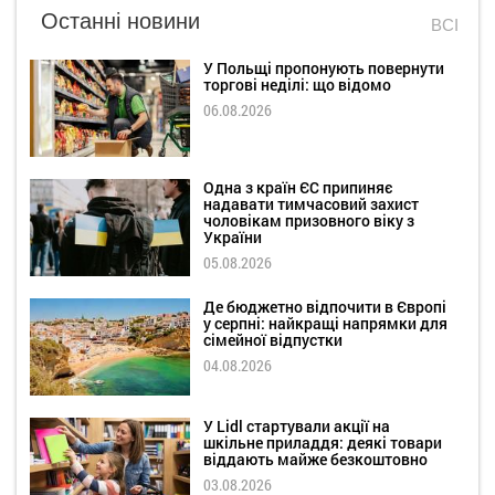
Останні новини
ВСІ
У Польщі пропонують повернути
торгові неділі: що відомо
06.08.2026
Одна з країн ЄС припиняє
надавати тимчасовий захист
чоловікам призовного віку з
України
05.08.2026
Де бюджетно відпочити в Європі
у серпні: найкращі напрямки для
сімейної відпустки
04.08.2026
У Lidl стартували акції на
шкільне приладдя: деякі товари
віддають майже безкоштовно
03.08.2026