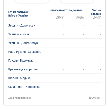
Кількість авто за даними
Час на
Пункт пропуску
кордоні
Виїзд з України
ДПСУ
ЛОДА
ДФСУ
-
-
-
Ягодин - Дорогуськ
-
-
-
Устилуг - Зосін
-
-
-
Угринiв - Долгобичув
-
-
-
Рава-Руська - Хребенне
-
-
-
Грушів - Будомеж
-
-
-
Краковець - Корчова
-
-
-
Шегині - Медика
-
-
-
Смільниця - Кросценко
15:24:01
Дані перевірено о: