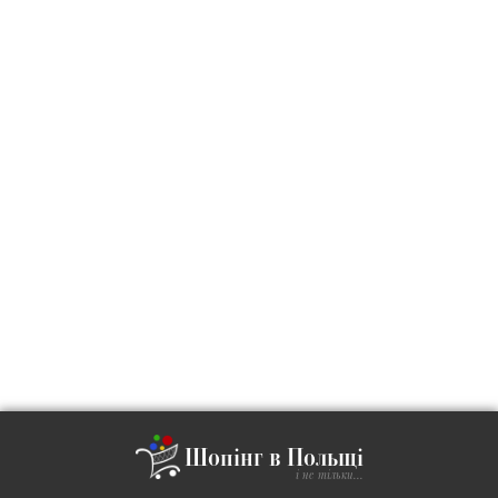
Шопінг в Польщі
і не тільки...