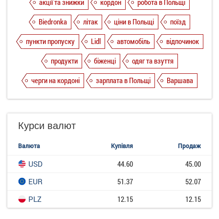
акції та знижки
кордон
робота в Польщі
Biedronka
літак
ціни в Польщі
поїзд
пункти пропуску
Lidl
автомобіль
відпочинок
продукти
біженці
одяг та взуття
черги на кордоні
зарплата в Польщі
Варшава
Курси валют
Валюта
Купівля
Продаж
USD
44.60
45.00
EUR
51.37
52.07
PLZ
12.15
12.15