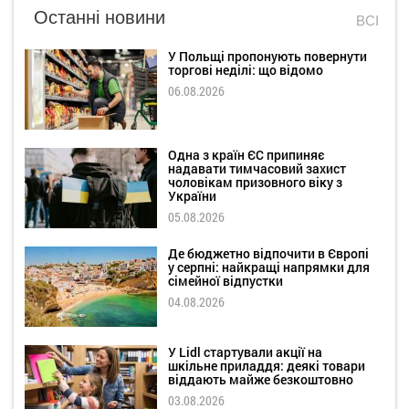
Останні новини
ВСІ
У Польщі пропонують повернути
торгові неділі: що відомо
06.08.2026
Одна з країн ЄС припиняє
надавати тимчасовий захист
чоловікам призовного віку з
України
05.08.2026
Де бюджетно відпочити в Європі
у серпні: найкращі напрямки для
сімейної відпустки
04.08.2026
У Lidl стартували акції на
шкільне приладдя: деякі товари
віддають майже безкоштовно
03.08.2026