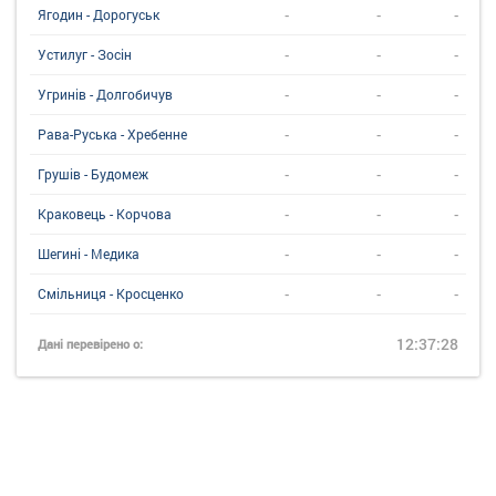
-
-
-
Ягодин - Дорогуськ
-
-
-
Устилуг - Зосін
-
-
-
Угринiв - Долгобичув
-
-
-
Рава-Руська - Хребенне
-
-
-
Грушів - Будомеж
-
-
-
Краковець - Корчова
-
-
-
Шегині - Медика
-
-
-
Смільниця - Кросценко
12:37:28
Дані перевірено о: