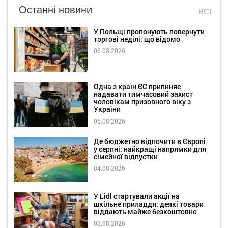
Останні новини
ВСІ
У Польщі пропонують повернути
торгові неділі: що відомо
06.08.2026
Одна з країн ЄС припиняє
надавати тимчасовий захист
чоловікам призовного віку з
України
05.08.2026
Де бюджетно відпочити в Європі
у серпні: найкращі напрямки для
сімейної відпустки
04.08.2026
У Lidl стартували акції на
шкільне приладдя: деякі товари
віддають майже безкоштовно
03.08.2026