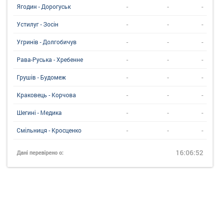
-
-
-
Ягодин - Дорогуськ
-
-
-
Устилуг - Зосін
-
-
-
Угринiв - Долгобичув
-
-
-
Рава-Руська - Хребенне
-
-
-
Грушів - Будомеж
-
-
-
Краковець - Корчова
-
-
-
Шегині - Медика
-
-
-
Смільниця - Кросценко
16:06:52
Дані перевірено о: