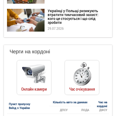
Українці у Польщі ризикують
втратити тимчасовий захист:
кого це стосується і що слід
зробити
29.07.2026
Черги на кордоні
Онлайн камери
Час очікування
Кількість авто за даними
Час на
Пункт пропуску
кордоні
Виїзд з України
ДПСУ
ЛОДА
ДФСУ