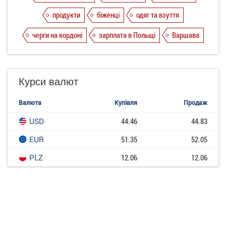
продукти
біженці
одяг та взуття
черги на кордоні
зарплата в Польщі
Варшава
Курси валют
Валюта
Купівля
Продаж
USD
44.46
44.83
EUR
51.35
52.05
PLZ
12.06
12.06