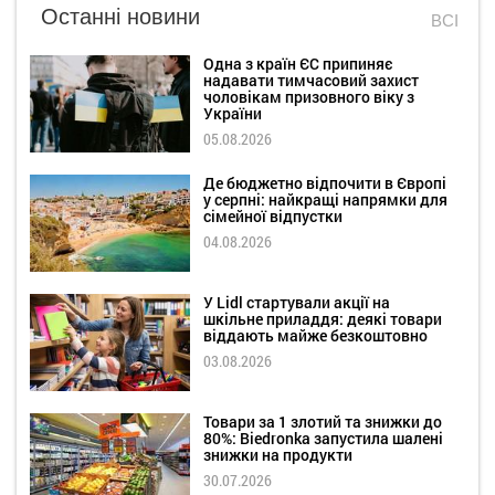
Останні новини
ВСІ
Одна з країн ЄС припиняє
надавати тимчасовий захист
чоловікам призовного віку з
України
05.08.2026
Де бюджетно відпочити в Європі
у серпні: найкращі напрямки для
сімейної відпустки
04.08.2026
У Lidl стартували акції на
шкільне приладдя: деякі товари
віддають майже безкоштовно
03.08.2026
Товари за 1 злотий та знижки до
80%: Biedronka запустила шалені
знижки на продукти
30.07.2026