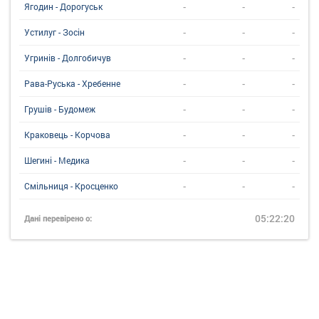
-
-
-
Ягодин - Дорогуськ
-
-
-
Устилуг - Зосін
-
-
-
Угринiв - Долгобичув
-
-
-
Рава-Руська - Хребенне
-
-
-
Грушів - Будомеж
-
-
-
Краковець - Корчова
-
-
-
Шегині - Медика
-
-
-
Смільниця - Кросценко
05:22:20
Дані перевірено о: