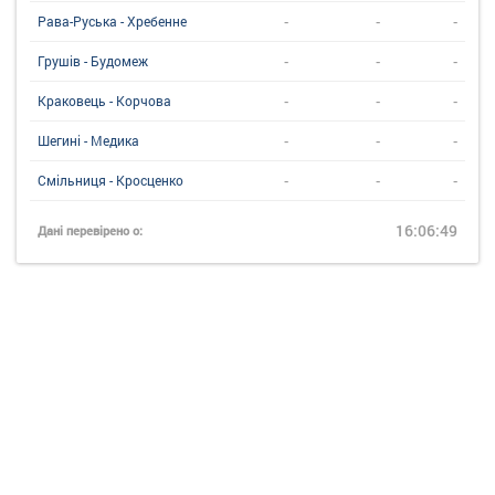
-
-
-
Рава-Руська - Хребенне
-
-
-
Грушів - Будомеж
-
-
-
Краковець - Корчова
-
-
-
Шегині - Медика
-
-
-
Смільниця - Кросценко
16:06:49
Дані перевірено о: