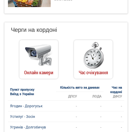
Черги на кордоні
Онлайн камери
Час очікування
Кількість авто за даними
Час на
Пункт пропуску
кордоні
Виїзд з України
ДПСУ
ЛОДА
ДФСУ
-
-
-
Ягодин - Дорогуськ
-
-
-
Устилуг - Зосін
-
-
-
Угринiв - Долгобичув