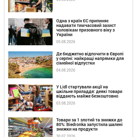
Одна з країн ЄС припиняє
надавати тимчасовий захист
чоловікам призовного віку з
України
05.08.2026
Де бюджетно відпочити в Європі
у серпні: найкращі напрямки для
сімейної відпустки
04.08.2026
У Lidl стартували акції на
шкільне приладдя: деякі товари
віддають майже безкоштовно
03.08.2026
Товари за 1 злотий та знижки до
80%: Biedronka запустила шалені
знижки на продукти
30.07.2026