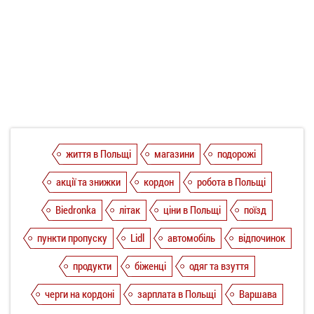
життя в Польщі
магазини
подорожі
акції та знижки
кордон
робота в Польщі
Biedronka
літак
ціни в Польщі
поїзд
пункти пропуску
Lidl
автомобіль
відпочинок
продукти
біженці
одяг та взуття
черги на кордоні
зарплата в Польщі
Варшава