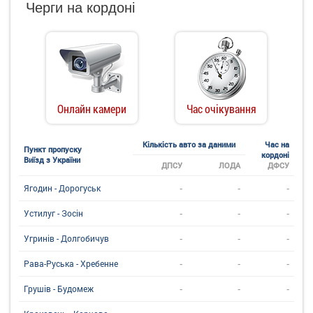
Черги на кордоні
Онлайн камери
Час очікування
Кількість авто за даними
Час на
Пункт пропуску
кордоні
Виїзд з України
ДПСУ
ЛОДА
ДФСУ
-
-
-
Ягодин - Дорогуськ
-
-
-
Устилуг - Зосін
-
-
-
Угринiв - Долгобичув
-
-
-
Рава-Руська - Хребенне
-
-
-
Грушів - Будомеж