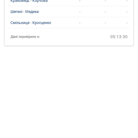
-
-
-
Краковець - Корчова
-
-
-
Шегині - Медика
-
-
-
Смільниця - Кросценко
05:13:30
Дані перевірено о: