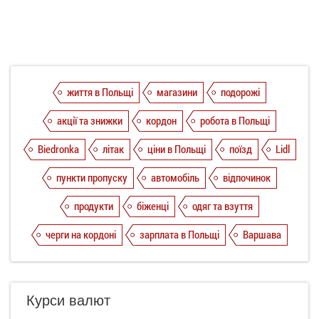
життя в Польщі
магазини
подорожі
акції та знижки
кордон
робота в Польщі
Biedronka
літак
ціни в Польщі
поїзд
Lidl
пункти пропуску
автомобіль
відпочинок
продукти
біженці
одяг та взуття
черги на кордоні
зарплата в Польщі
Варшава
Курси валют