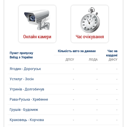
Онлайн камери
Час очікування
Кількість авто за даними
Час на
Пункт пропуску
кордоні
Виїзд з України
ДПСУ
ЛОДА
ДФСУ
-
-
-
Ягодин - Дорогуськ
-
-
-
Устилуг - Зосін
-
-
-
Угринiв - Долгобичув
-
-
-
Рава-Руська - Хребенне
-
-
-
Грушів - Будомеж
-
-
-
Краковець - Корчова