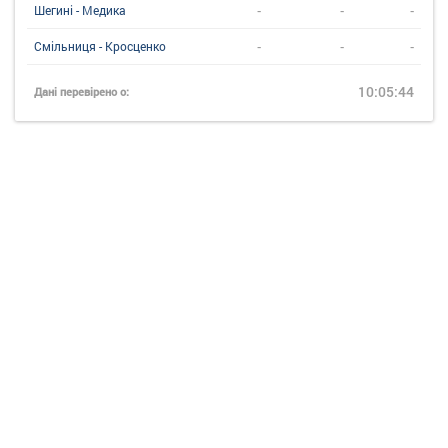
-
-
-
Шегині - Медика
-
-
-
Смільниця - Кросценко
10:05:44
Дані перевірено о: