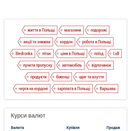
життя в Польщі
магазини
подорожі
акції та знижки
кордон
робота в Польщі
Biedronka
літак
ціни в Польщі
поїзд
Lidl
пункти пропуску
автомобіль
відпочинок
продукти
біженці
одяг та взуття
черги на кордоні
зарплата в Польщі
Варшава
Курси валют
Валюта
Купівля
Продаж