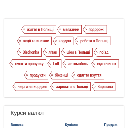
життя в Польщі
магазини
подорожі
акції та знижки
кордон
робота в Польщі
Biedronka
літак
ціни в Польщі
поїзд
пункти пропуску
Lidl
автомобіль
відпочинок
продукти
біженці
одяг та взуття
черги на кордоні
зарплата в Польщі
Варшава
Курси валют
Валюта
Купівля
Продаж