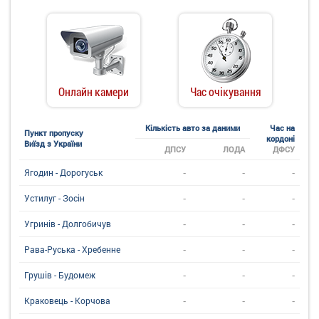
Онлайн камери
Час очікування
Кількість авто за даними
Час на
Пункт пропуску
кордоні
Виїзд з України
ДПСУ
ЛОДА
ДФСУ
-
-
-
Ягодин - Дорогуськ
-
-
-
Устилуг - Зосін
-
-
-
Угринiв - Долгобичув
-
-
-
Рава-Руська - Хребенне
-
-
-
Грушів - Будомеж
-
-
-
Краковець - Корчова