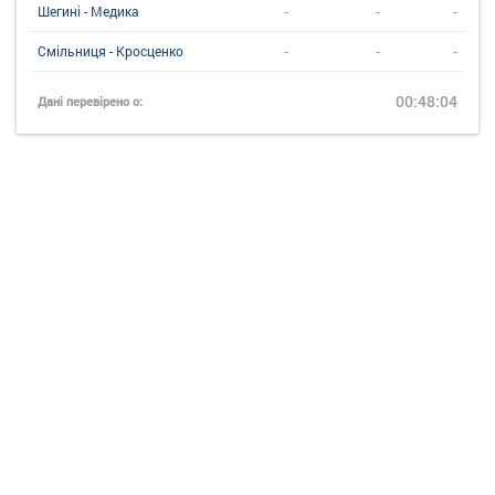
-
-
-
Шегині - Медика
-
-
-
Смільниця - Кросценко
00:48:04
Дані перевірено о: