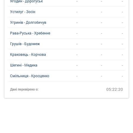
-
-
-
Ягодин - Дорогуськ
-
-
-
Устилуг - Зосін
-
-
-
Угринiв - Долгобичув
-
-
-
Рава-Руська - Хребенне
-
-
-
Грушів - Будомеж
-
-
-
Краковець - Корчова
-
-
-
Шегині - Медика
-
-
-
Смільниця - Кросценко
05:22:20
Дані перевірено о: