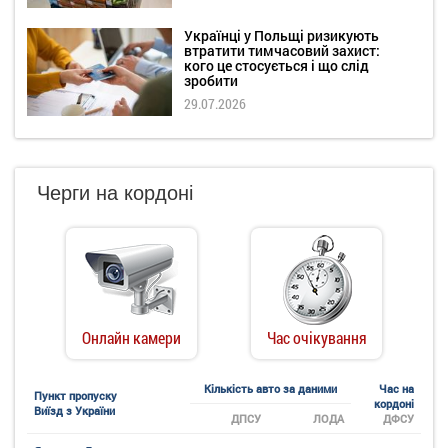
Українці у Польщі ризикують
втратити тимчасовий захист:
кого це стосується і що слід
зробити
29.07.2026
Черги на кордоні
Онлайн камери
Час очікування
Кількість авто за даними
Час на
Пункт пропуску
кордоні
Виїзд з України
ДПСУ
ЛОДА
ДФСУ