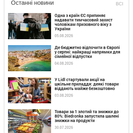
Останні новини
ВСІ
Одна з країн ЄС припиняє
надавати тимчасовий захист
чоловікам призовного віку з
України
05.08.2026
Де бюджетно відпочити в Європі
у серпні: найкращі напрямки для
сімейної відпустки
04.08.2026
У Lidl стартували акції на
шкільне приладдя: деякі товари
віддають майже безкоштовно
03.08.2026
Товари за 1 злотий та знижки до
80%: Biedronka запустила шалені
знижки на продукти
30.07.2026