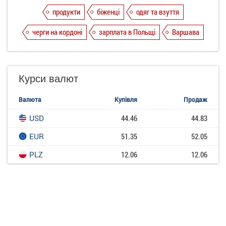
продукти
біженці
одяг та взуття
черги на кордоні
зарплата в Польщі
Варшава
Курси валют
Валюта
Купівля
Продаж
USD
44.46
44.83
EUR
51.35
52.05
PLZ
12.06
12.06