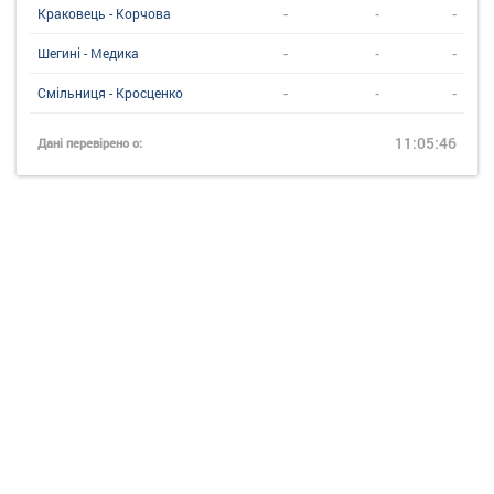
-
-
-
Краковець - Корчова
-
-
-
Шегині - Медика
-
-
-
Смільниця - Кросценко
11:05:46
Дані перевірено о: