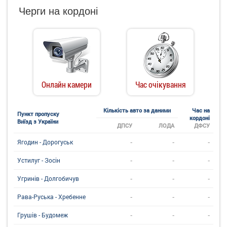
Черги на кордоні
Онлайн камери
Час очікування
Кількість авто за даними
Час на
Пункт пропуску
кордоні
Виїзд з України
ДПСУ
ЛОДА
ДФСУ
-
-
-
Ягодин - Дорогуськ
-
-
-
Устилуг - Зосін
-
-
-
Угринiв - Долгобичув
-
-
-
Рава-Руська - Хребенне
-
-
-
Грушів - Будомеж