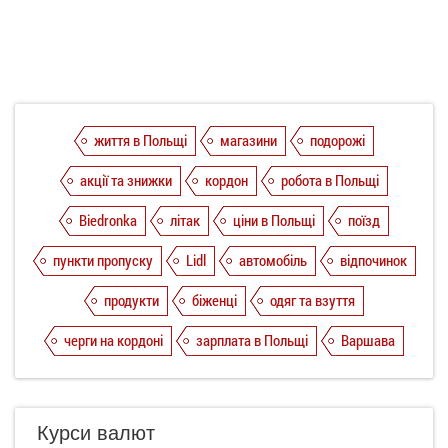
життя в Польщі
магазини
подорожі
акції та знижки
кордон
робота в Польщі
Biedronka
літак
ціни в Польщі
поїзд
пункти пропуску
Lidl
автомобіль
відпочинок
продукти
біженці
одяг та взуття
черги на кордоні
зарплата в Польщі
Варшава
Курси валют