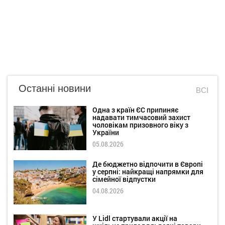
Останні новини
ВСІ
Одна з країн ЄС припиняє
надавати тимчасовий захист
чоловікам призовного віку з
України
05.08.2026
Де бюджетно відпочити в Європі
у серпні: найкращі напрямки для
сімейної відпустки
04.08.2026
У Lidl стартували акції на