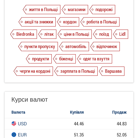
життя в Польщі
магазини
подорожі
акції та знижки
кордон
робота в Польщі
Biedronka
літак
ціни в Польщі
поїзд
Lidl
пункти пропуску
автомобіль
відпочинок
продукти
біженці
одяг та взуття
черги на кордоні
зарплата в Польщі
Варшава
Курси валют
Валюта
Купівля
Продаж
USD
44.46
44.83
EUR
51.35
52.05