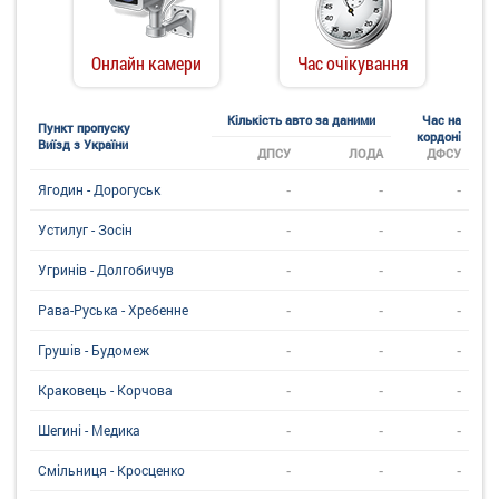
Онлайн камери
Час очікування
Кількість авто за даними
Час на
Пункт пропуску
кордоні
Виїзд з України
ДПСУ
ЛОДА
ДФСУ
-
-
-
Ягодин - Дорогуськ
-
-
-
Устилуг - Зосін
-
-
-
Угринiв - Долгобичув
-
-
-
Рава-Руська - Хребенне
-
-
-
Грушів - Будомеж
-
-
-
Краковець - Корчова
-
-
-
Шегині - Медика
-
-
-
Смільниця - Кросценко