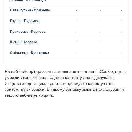
-
-
-
Рава-Руська - Хребенне
-
-
-
Грушів - Будомеж
-
-
-
Краковець - Корчова
-
-
-
Шегині - Медика
-
-
-
Смільниця - Кросценко
06:35:17
Дані перевірено о:
×
На сайті shoppingpl.com застосовано технологію Cookie, що
уможливлює якісніше подання контенту для відвідувачів.
Якщо ви згодні з цим, просто продовжуйте користуватися
сайтом, як ви звикли. В іншому випадку змініть налаштування
вашого веб-переглядача.