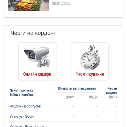
30.07.2026
Черги на кордоні
Онлайн камери
Час очікування
Кількість авто за даними
Час на
Пункт пропуску
кордоні
Виїзд з України
ДПСУ
ЛОДА
ДФСУ
-
-
-
Ягодин - Дорогуськ
-
-
-
Устилуг - Зосін
-
-
-
Угринiв - Долгобичув