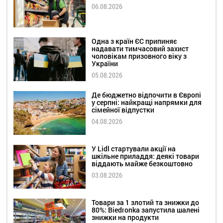
06.08.2026
Одна з країн ЄС припиняє
надавати тимчасовий захист
чоловікам призовного віку з
України
05.08.2026
Де бюджетно відпочити в Європі
у серпні: найкращі напрямки для
сімейної відпустки
04.08.2026
У Lidl стартували акції на
шкільне приладдя: деякі товари
віддають майже безкоштовно
03.08.2026
Товари за 1 злотий та знижки до
80%: Biedronka запустила шалені
знижки на продукти