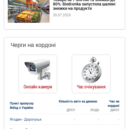
80%: Biedronka запустила шалені
знижки на продукти
30.07.2026
Черги на кордоні
Онлайн камери
Час очікування
Кількість авто за даними
Час на
Пункт пропуску
кордоні
Виїзд з України
ДПСУ
ЛОДА
ДФСУ
-
-
-
Ягодин - Дорогуськ