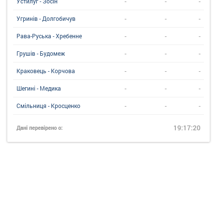
-
-
-
Устилуг - Зосін
-
-
-
Угринiв - Долгобичув
-
-
-
Рава-Руська - Хребенне
-
-
-
Грушів - Будомеж
-
-
-
Краковець - Корчова
-
-
-
Шегині - Медика
-
-
-
Смільниця - Кросценко
19:17:20
Дані перевірено о: