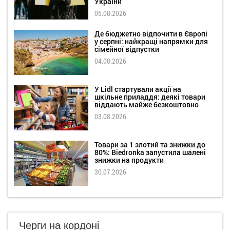
України
05.08.2026
Де бюджетно відпочити в Європі
у серпні: найкращі напрямки для
сімейної відпустки
04.08.2026
У Lidl стартували акції на
шкільне приладдя: деякі товари
віддають майже безкоштовно
03.08.2026
Товари за 1 злотий та знижки до
80%: Biedronka запустила шалені
знижки на продукти
30.07.2026
Черги на кордоні