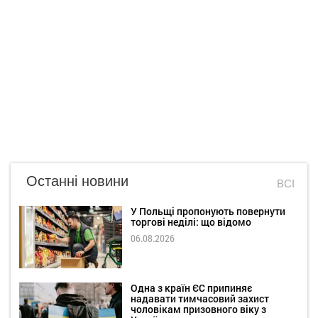
Останні новини
ВСІ
У Польщі пропонують повернути
торгові неділі: що відомо
06.08.2026
Одна з країн ЄС припиняє
надавати тимчасовий захист
чоловікам призовного віку з