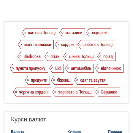
життя в Польщі
магазини
подорожі
акції та знижки
кордон
робота в Польщі
Biedronka
літак
ціни в Польщі
поїзд
пункти пропуску
Lidl
автомобіль
відпочинок
продукти
біженці
одяг та взуття
черги на кордоні
зарплата в Польщі
Варшава
Курси валют
Валюта
Купівля
Продаж