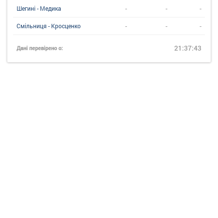
-
-
-
Шегині - Медика
-
-
-
Смільниця - Кросценко
21:37:43
Дані перевірено о: