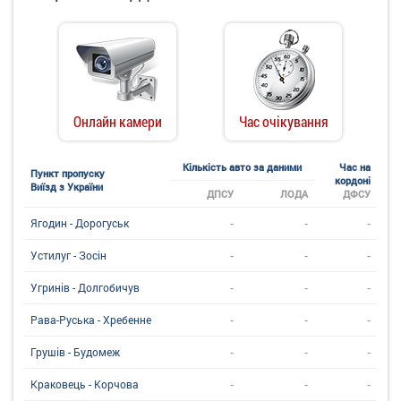
Онлайн камери
Час очікування
Кількість авто за даними
Час на
Пункт пропуску
кордоні
Виїзд з України
ДПСУ
ЛОДА
ДФСУ
-
-
-
Ягодин - Дорогуськ
-
-
-
Устилуг - Зосін
-
-
-
Угринiв - Долгобичув
-
-
-
Рава-Руська - Хребенне
-
-
-
Грушів - Будомеж
-
-
-
Краковець - Корчова