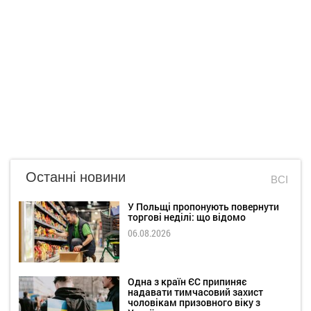
Останні новини
ВСІ
У Польщі пропонують повернути
торгові неділі: що відомо
06.08.2026
Одна з країн ЄС припиняє
надавати тимчасовий захист
чоловікам призовного віку з