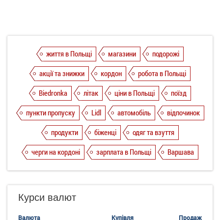
життя в Польщі
магазини
подорожі
акції та знижки
кордон
робота в Польщі
Biedronka
літак
ціни в Польщі
поїзд
пункти пропуску
Lidl
автомобіль
відпочинок
продукти
біженці
одяг та взуття
черги на кордоні
зарплата в Польщі
Варшава
Курси валют
Валюта
Купівля
Продаж