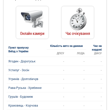
Онлайн камери
Час очікування
Кількість авто за даними
Час на
Пункт пропуску
кордоні
Виїзд з України
ДПСУ
ЛОДА
ДФСУ
-
-
-
Ягодин - Дорогуськ
-
-
-
Устилуг - Зосін
-
-
-
Угринiв - Долгобичув
-
-
-
Рава-Руська - Хребенне
-
-
-
Грушів - Будомеж
-
-
-
Краковець - Корчова