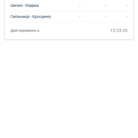
-
-
-
Шегині - Медика
-
-
-
Смільниця - Кросценко
15:23:35
Дані перевірено о: