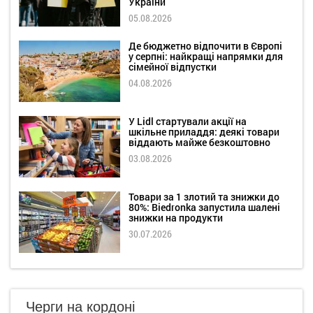
України
05.08.2026
Де бюджетно відпочити в Європі
у серпні: найкращі напрямки для
сімейної відпустки
04.08.2026
У Lidl стартували акції на
шкільне приладдя: деякі товари
віддають майже безкоштовно
03.08.2026
Товари за 1 злотий та знижки до
80%: Biedronka запустила шалені
знижки на продукти
30.07.2026
Черги на кордоні