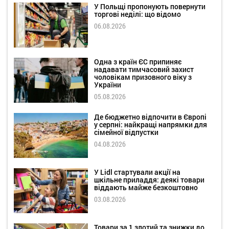
У Польщі пропонують повернути
торгові неділі: що відомо
06.08.2026
Одна з країн ЄС припиняє
надавати тимчасовий захист
чоловікам призовного віку з
України
05.08.2026
Де бюджетно відпочити в Європі
у серпні: найкращі напрямки для
сімейної відпустки
04.08.2026
У Lidl стартували акції на
шкільне приладдя: деякі товари
віддають майже безкоштовно
03.08.2026
Товари за 1 злотий та знижки до