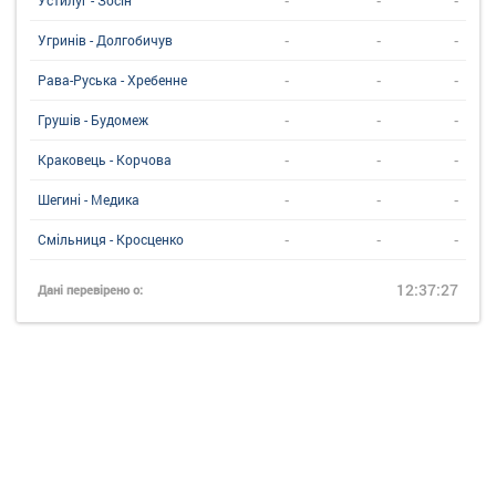
-
-
-
Угринiв - Долгобичув
-
-
-
Рава-Руська - Хребенне
-
-
-
Грушів - Будомеж
-
-
-
Краковець - Корчова
-
-
-
Шегині - Медика
-
-
-
Смільниця - Кросценко
12:37:27
Дані перевірено о: