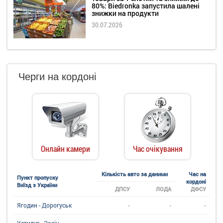
80%: Biedronka запустила шалені
знижки на продукти
30.07.2026
Черги на кордоні
Онлайн камери
Час очікування
Кількість авто за даними
Час на
Пункт пропуску
кордоні
Виїзд з України
ДПСУ
ЛОДА
ДФСУ
-
-
-
Ягодин - Дорогуськ
-
-
-
Устилуг - Зосін