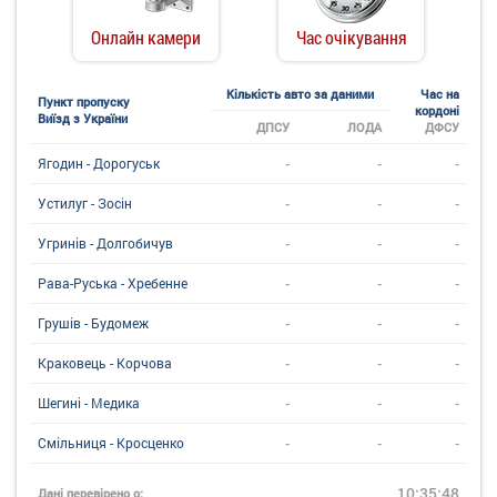
Онлайн камери
Час очікування
Кількість авто за даними
Час на
Пункт пропуску
кордоні
Виїзд з України
ДПСУ
ЛОДА
ДФСУ
-
-
-
Ягодин - Дорогуськ
-
-
-
Устилуг - Зосін
-
-
-
Угринiв - Долгобичув
-
-
-
Рава-Руська - Хребенне
-
-
-
Грушів - Будомеж
-
-
-
Краковець - Корчова
-
-
-
Шегині - Медика
-
-
-
Смільниця - Кросценко
10:35:48
Дані перевірено о: