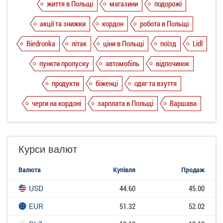
життя в Польщі
магазини
подорожі
акції та знижки
кордон
робота в Польщі
Biedronka
літак
ціни в Польщі
поїзд
Lidl
пункти пропуску
автомобіль
відпочинок
продукти
біженці
одяг та взуття
черги на кордоні
зарплата в Польщі
Варшава
Курси валют
Валюта
Купівля
Продаж
USD
44.60
45.00
EUR
51.32
52.02