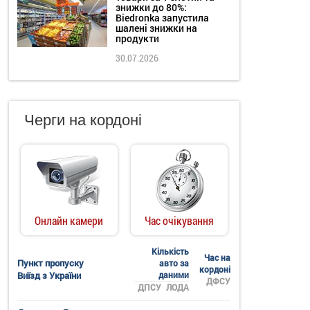
знижки до 80%:
Biedronka запустила
шалені знижки на
продукти
30.07.2026
Черги на кордоні
Онлайн камери
Час очікування
Кількість
Час на
Пункт пропуску
авто за
кордоні
Виїзд з України
даними
ДФСУ
ДПСУ
ЛОДА