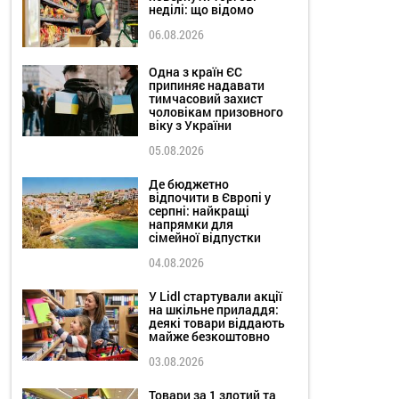
неділі: що відомо
06.08.2026
Одна з країн ЄС
припиняє надавати
тимчасовий захист
чоловікам призовного
віку з України
05.08.2026
Де бюджетно
відпочити в Європі у
серпні: найкращі
напрямки для
сімейної відпустки
04.08.2026
У Lidl стартували акції
на шкільне приладдя:
деякі товари віддають
майже безкоштовно
03.08.2026
Товари за 1 злотий та