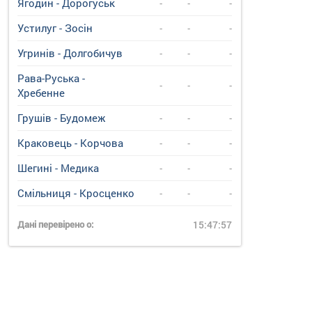
Ягодин - Дорогуськ
-
-
-
Устилуг - Зосін
-
-
-
Угринiв - Долгобичув
-
-
-
Рава-Руська -
-
-
-
Хребенне
Грушів - Будомеж
-
-
-
Краковець - Корчова
-
-
-
Шегині - Медика
-
-
-
Смільниця - Кросценко
-
-
-
Дані перевірено о:
15:47:57