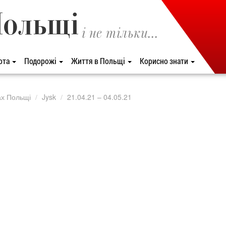
Польщі
і не тільки...
ота
Подорожі
Життя в Польщі
Корисно знати
ах Польщі
Jysk
21.04.21 – 04.05.21