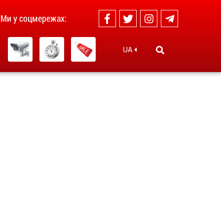
Ми у соцмережах:
UA