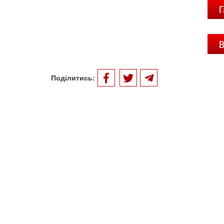
Г
В
Поділитись: