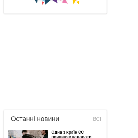
Останні новини
ВСІ
Одна з країн ЄС
припиняє надавати