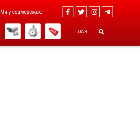
Ми у соцмережах:
UA