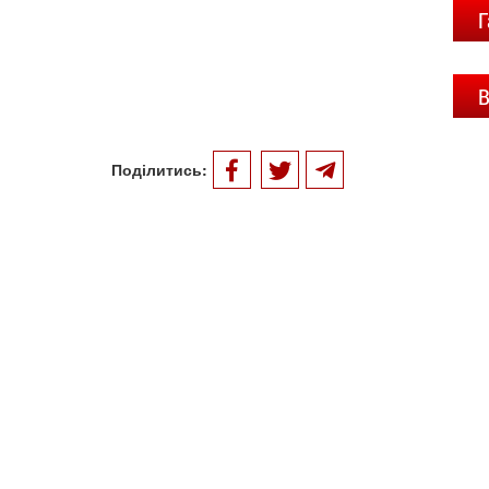
Г
В
Поділитись: