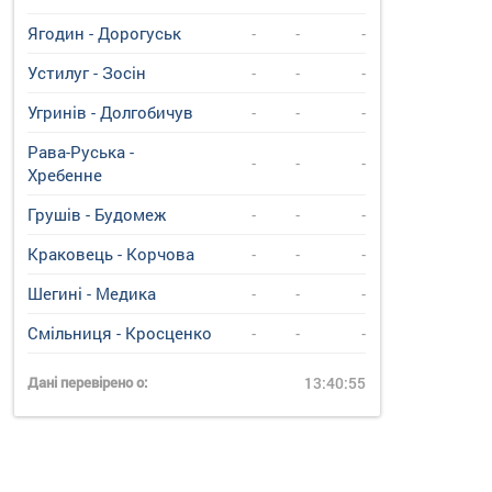
Ягодин - Дорогуськ
-
-
-
Устилуг - Зосін
-
-
-
Угринiв - Долгобичув
-
-
-
Рава-Руська -
-
-
-
Хребенне
Грушів - Будомеж
-
-
-
Краковець - Корчова
-
-
-
Шегині - Медика
-
-
-
Смільниця - Кросценко
-
-
-
Дані перевірено о:
13:40:55