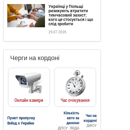
Українці у Польщі
ризикують втратити
тимчасовий захист:
кого це стосується і що
слід зробити
29.07.2026
Черги на кордоні
Онлайн камери
Час очікування
Кількість
Час на
Пункт пропуску
авто за
кордоні
Виїзд з України
даними
ДФСУ
ДПСУ
ЛОДА