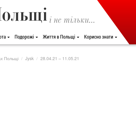
Польщі
і не тільки...
ота
Подорожі
Життя в Польщі
Корисно знати
ах Польщі
Jysk
28.04.21 – 11.05.21