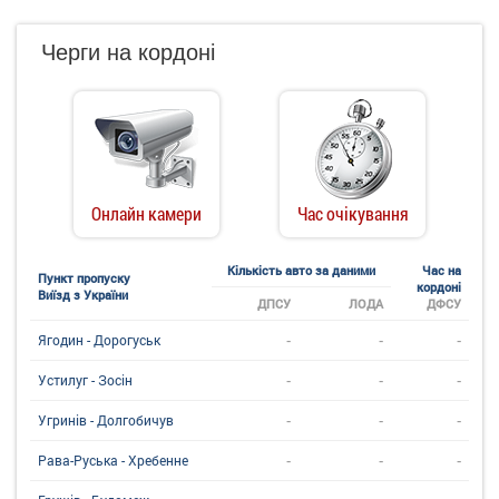
Черги на кордоні
Онлайн камери
Час очікування
Кількість авто за даними
Час на
Пункт пропуску
кордоні
Виїзд з України
ДПСУ
ЛОДА
ДФСУ
-
-
-
Ягодин - Дорогуськ
-
-
-
Устилуг - Зосін
-
-
-
Угринiв - Долгобичув
-
-
-
Рава-Руська - Хребенне