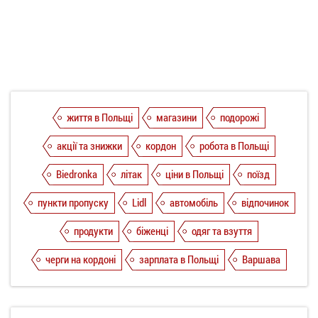
життя в Польщі
магазини
подорожі
акції та знижки
кордон
робота в Польщі
Biedronka
літак
ціни в Польщі
поїзд
пункти пропуску
Lidl
автомобіль
відпочинок
продукти
біженці
одяг та взуття
черги на кордоні
зарплата в Польщі
Варшава