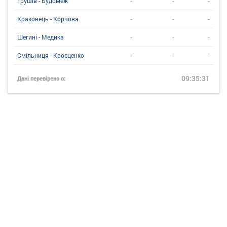
-
-
-
Грушів - Будомеж
-
-
-
Краковець - Корчова
-
-
-
Шегині - Медика
-
-
-
Смільниця - Кросценко
09:35:31
Дані перевірено о: