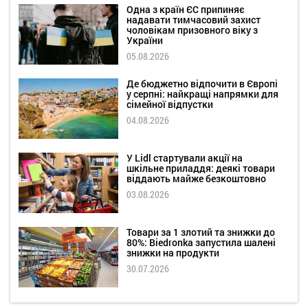
Одна з країн ЄС припиняє
надавати тимчасовий захист
чоловікам призовного віку з
України
05.08.2026
Де бюджетно відпочити в Європі
у серпні: найкращі напрямки для
сімейної відпустки
04.08.2026
У Lidl стартували акції на
шкільне приладдя: деякі товари
віддають майже безкоштовно
03.08.2026
Товари за 1 злотий та знижки до
80%: Biedronka запустила шалені
знижки на продукти
30.07.2026