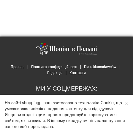
Шопінг в Польщі
і не тільки...
Про нас
Політика конфіденційності
Dla reklamodawców
Редакція
Контакти
МИ У СОЦМЕРЕЖАХ:
×
На сайті shoppingpl.com застосовано технологію Cookie, що
уможливлює якісніше подання контенту для відвідувачів.
Якщо ви згодні з цим, просто продовжуйте користуватися
сайтом, як ви звикли. В іншому випадку змініть налаштування
© 2026 Закупи в Польщі. Developed by
Realnet.cf
.
Depositphotos
Використання матеріалів допускається лише за наявності активного
вашого веб-переглядача.
гіперпосилання на сайт
shoppingpl.com