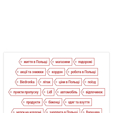
життя в Польщі
магазини
подорожі
акції та знижки
кордон
робота в Польщі
Biedronka
літак
ціни в Польщі
поїзд
пункти пропуску
Lidl
автомобіль
відпочинок
продукти
біженці
одяг та взуття
черги на кордоні
зарплата в Польщі
Варшава