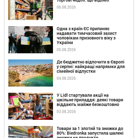
06.08.2026
Одна з країн ЄС припиняє
надавати тимчасовий захист
чоловікам призовного віку з
України
05.08.2026
Де бюджетно відпочити в Європі
у серпні: найкращі напрямки для
сімейної відпустки
04.08.2026
У Lidl стартували акції на
шкільне приладдя: деякі товари
віддають майже безкоштовно
03.08.2026
Товари за 1 злотий та знижки до
80%: Biedronka запустила шалені
знижки на продукти