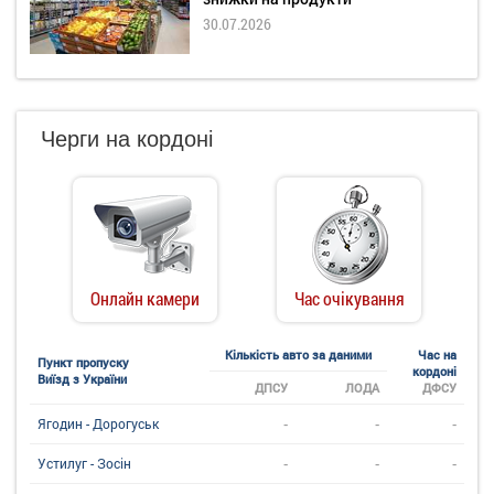
30.07.2026
Черги на кордоні
Онлайн камери
Час очікування
Кількість авто за даними
Час на
Пункт пропуску
кордоні
Виїзд з України
ДПСУ
ЛОДА
ДФСУ
-
-
-
Ягодин - Дорогуськ
-
-
-
Устилуг - Зосін