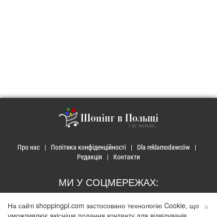
Шопінг в Польщі
і не тільки...
Про нас
Політика конфіденційності
Dla reklamodawców
Редакція
Контакти
МИ У СОЦМЕРЕЖАХ:
×
На сайті shoppingpl.com застосовано технологію Cookie, що
уможливлює якісніше подання контенту для відвідувачів.