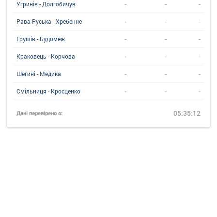
-
-
-
Угринiв - Долгобичув
-
-
-
Рава-Руська - Хребенне
-
-
-
Грушів - Будомеж
-
-
-
Краковець - Корчова
-
-
-
Шегині - Медика
-
-
-
Смільниця - Кросценко
05:35:12
Дані перевірено о: