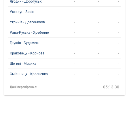
-
-
-
Ягодин - Дорогуськ
-
-
-
Устилуг - Зосін
-
-
-
Угринiв - Долгобичув
-
-
-
Рава-Руська - Хребенне
-
-
-
Грушів - Будомеж
-
-
-
Краковець - Корчова
-
-
-
Шегині - Медика
-
-
-
Смільниця - Кросценко
05:13:30
Дані перевірено о: