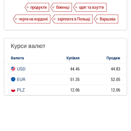
продукти
біженці
одяг та взуття
черги на кордоні
зарплата в Польщі
Варшава
Курси валют
Валюта
Купівля
Продаж
USD
44.46
44.83
EUR
51.35
52.05
PLZ
12.06
12.06