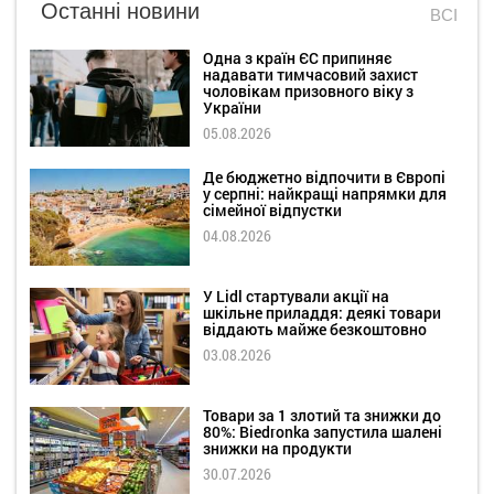
Останні новини
ВСІ
Одна з країн ЄС припиняє
надавати тимчасовий захист
чоловікам призовного віку з
України
05.08.2026
Де бюджетно відпочити в Європі
у серпні: найкращі напрямки для
сімейної відпустки
04.08.2026
У Lidl стартували акції на
шкільне приладдя: деякі товари
віддають майже безкоштовно
03.08.2026
Товари за 1 злотий та знижки до
80%: Biedronka запустила шалені
знижки на продукти
30.07.2026