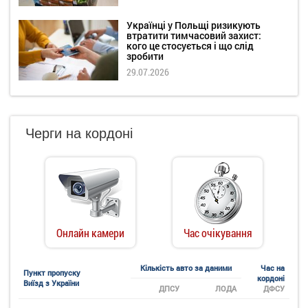
Українці у Польщі ризикують
втратити тимчасовий захист:
кого це стосується і що слід
зробити
29.07.2026
Черги на кордоні
Онлайн камери
Час очікування
Кількість авто за даними
Час на
Пункт пропуску
кордоні
Виїзд з України
ДПСУ
ЛОДА
ДФСУ