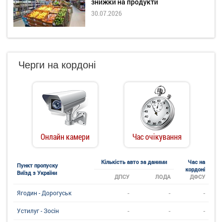
знижки на продукти
30.07.2026
Черги на кордоні
Онлайн камери
Час очікування
Кількість авто за даними
Час на
Пункт пропуску
кордоні
Виїзд з України
ДПСУ
ЛОДА
ДФСУ
-
-
-
Ягодин - Дорогуськ
-
-
-
Устилуг - Зосін