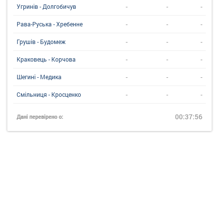
-
-
-
Угринiв - Долгобичув
-
-
-
Рава-Руська - Хребенне
-
-
-
Грушів - Будомеж
-
-
-
Краковець - Корчова
-
-
-
Шегині - Медика
-
-
-
Смільниця - Кросценко
00:37:56
Дані перевірено о: