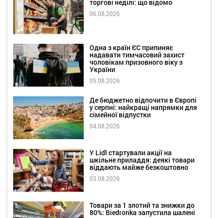
торгові неділі: що відомо
06.08.2026
Одна з країн ЄС припиняє
надавати тимчасовий захист
чоловікам призовного віку з
України
05.08.2026
Де бюджетно відпочити в Європі
у серпні: найкращі напрямки для
сімейної відпустки
04.08.2026
У Lidl стартували акції на
шкільне приладдя: деякі товари
віддають майже безкоштовно
03.08.2026
Товари за 1 злотий та знижки до
80%: Biedronka запустила шалені