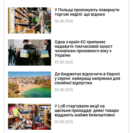
У Польщі пропонують повернути
торгові неділі: що відомо
06.08.2026
Одна з країн ЄС припиняє
надавати тимчасовий захист
чоловікам призовного віку з
України
05.08.2026
Де бюджетно відпочити в Європі
у серпні: найкращі напрямки для
сімейної відпустки
04.08.2026
У Lidl стартували акції на
шкільне приладдя: деякі товари
віддають майже безкоштовно
03.08.2026