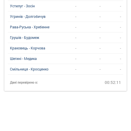
-
-
-
Устилуг - Зосін
-
-
-
Угринiв - Долгобичув
-
-
-
Рава-Руська - Хребенне
-
-
-
Грушів - Будомеж
-
-
-
Краковець - Корчова
-
-
-
Шегині - Медика
-
-
-
Смільниця - Кросценко
00:52:11
Дані перевірено о: