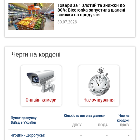
Товари за 1 злотий та знижки до
80%: Biedronka запустила шалені
знижки на продукти
30.07.2026
Черги на кордоні
Онлайн камери
Час очікування
Кількість авто за даними
Час на
Пункт пропуску
кордоні
Виїзд з України
ДПСУ
ЛОДА
ДФСУ
-
-
-
Ягодин - Дорогуськ