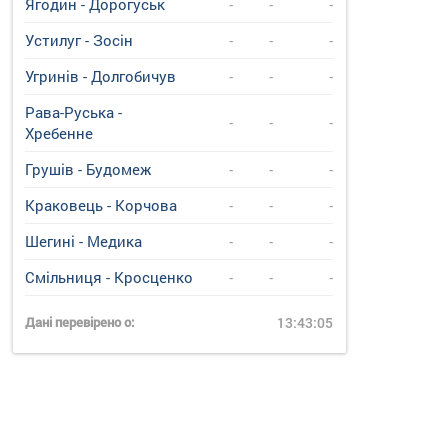
Ягодин - Дорогуськ
-
-
-
Устилуг - Зосін
-
-
-
Угринiв - Долгобичув
-
-
-
Рава-Руська -
-
-
-
Хребенне
Грушів - Будомеж
-
-
-
Краковець - Корчова
-
-
-
Шегині - Медика
-
-
-
Смільниця - Кросценко
-
-
-
Дані перевірено о:
13:43:05