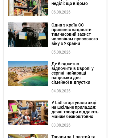
неділі: що відомо
06.08.2026
Одна з країн ЄС
припиняє надавати
тимчасовий захист
чоловікам призовного
віку з України
05.08.2026
Де бюджетно
відпочити в Європі у
серпні: найкращі
напрямки для
сімейної відпустки
04.08.2026
У Lidl стартували акції
на шкільне приладдя:
деякі товари віддають
майже безкоштовно
03.08.2026
Товари за 1 злотий та