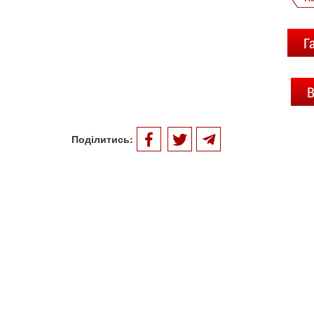
Г
В
Поділитись: