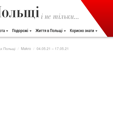
Польщі
і не тільки...
ота
Подорожі
Життя в Польщі
Корисно знати
ах Польщі
Makro
04.05.21 – 17.05.21