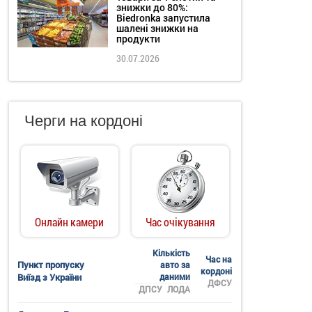
знижки до 80%:
Biedronka запустила
шалені знижки на
продукти
30.07.2026
Черги на кордоні
Онлайн камери
Час очікування
Кількість
Час на
Пункт пропуску
авто за
кордоні
Виїзд з України
даними
ДФСУ
ДПСУ
ЛОДА