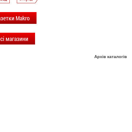
азетки Makro
сі магазини
Архів каталогів