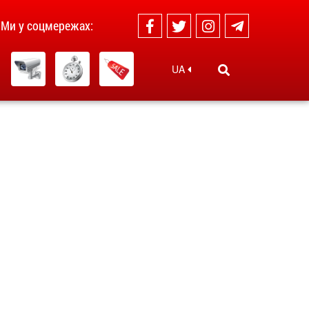
Ми у соцмережах:
UA