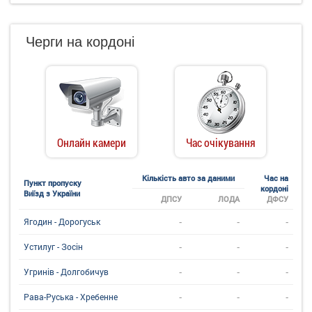
Черги на кордоні
Онлайн камери
Час очікування
Кількість авто за даними
Час на
Пункт пропуску
кордоні
Виїзд з України
ДПСУ
ЛОДА
ДФСУ
-
-
-
Ягодин - Дорогуськ
-
-
-
Устилуг - Зосін
-
-
-
Угринiв - Долгобичув
-
-
-
Рава-Руська - Хребенне