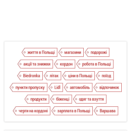
життя в Польщі
магазини
подорожі
акції та знижки
кордон
робота в Польщі
Biedronka
літак
ціни в Польщі
поїзд
пункти пропуску
Lidl
автомобіль
відпочинок
продукти
біженці
одяг та взуття
черги на кордоні
зарплата в Польщі
Варшава