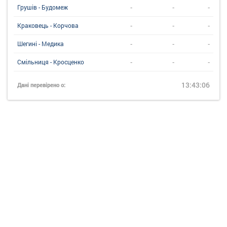
-
-
-
Грушів - Будомеж
-
-
-
Краковець - Корчова
-
-
-
Шегині - Медика
-
-
-
Смільниця - Кросценко
13:43:06
Дані перевірено о: