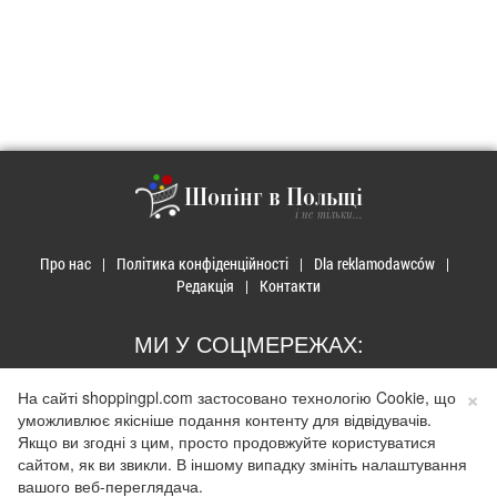
Шопінг в Польщі
і не тільки...
Про нас
Політика конфіденційності
Dla reklamodawców
Редакція
Контакти
МИ У СОЦМЕРЕЖАХ:
×
На сайті shoppingpl.com застосовано технологію Cookie, що
уможливлює якісніше подання контенту для відвідувачів.
Якщо ви згодні з цим, просто продовжуйте користуватися
© 2026 Закупи в Польщі. Developed by
Realnet.cf
.
Depositphotos
сайтом, як ви звикли. В іншому випадку змініть налаштування
Використання матеріалів допускається лише за наявності активного
вашого веб-переглядача.