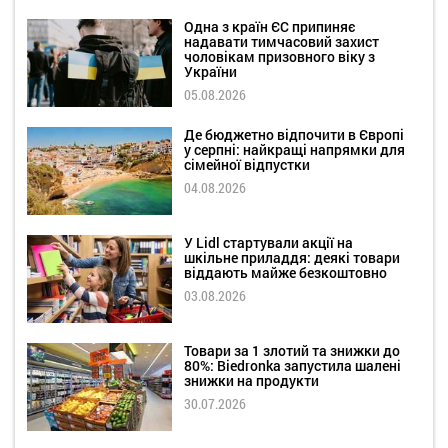
Одна з країн ЄС припиняє
надавати тимчасовий захист
чоловікам призовного віку з
України
05.08.2026
Де бюджетно відпочити в Європі
у серпні: найкращі напрямки для
сімейної відпустки
04.08.2026
У Lidl стартували акції на
шкільне приладдя: деякі товари
віддають майже безкоштовно
03.08.2026
Товари за 1 злотий та знижки до
80%: Biedronka запустила шалені
знижки на продукти
30.07.2026