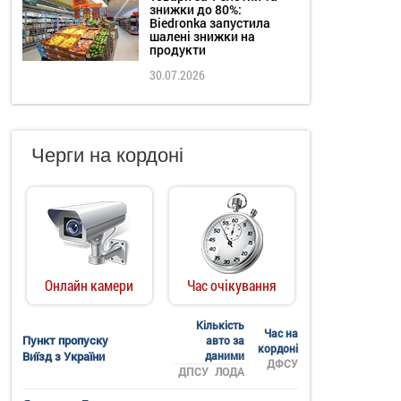
знижки до 80%:
Biedronka запустила
шалені знижки на
продукти
30.07.2026
Черги на кордоні
Онлайн камери
Час очікування
Кількість
Час на
Пункт пропуску
авто за
кордоні
Виїзд з України
даними
ДФСУ
ДПСУ
ЛОДА