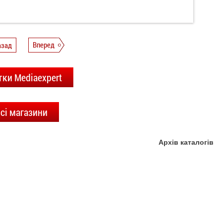
азад
Вперед
тки Mediaexpert
сі магазини
Архів каталогів