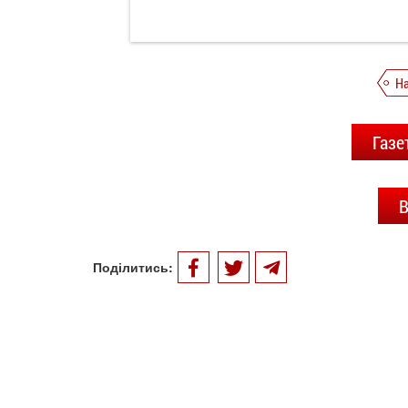
Н
Газе
В
Поділитись: