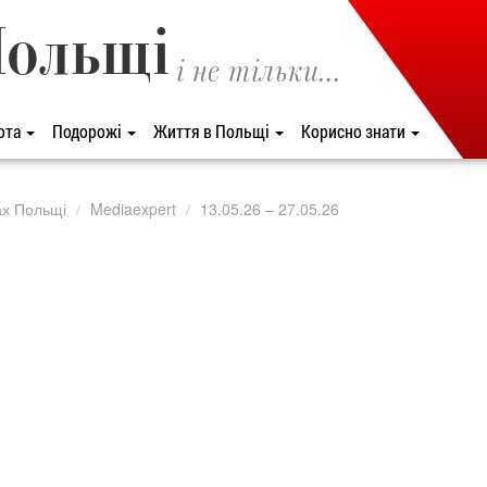
Польщі
і не тільки...
ота
Подорожі
Життя в Польщі
Корисно знати
ах Польщі
Mediaexpert
13.05.26 – 27.05.26