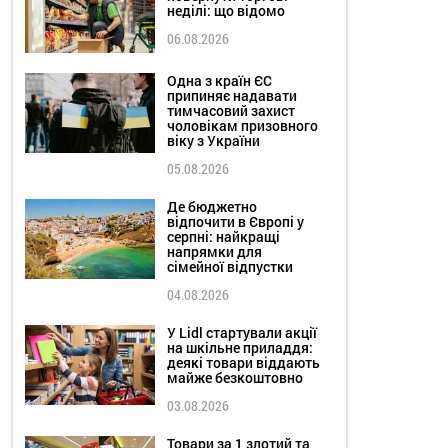
неділі: що відомо
06.08.2026
Одна з країн ЄС
припиняє надавати
тимчасовий захист
чоловікам призовного
віку з України
05.08.2026
Де бюджетно
відпочити в Європі у
серпні: найкращі
напрямки для
сімейної відпустки
04.08.2026
У Lidl стартували акції
на шкільне приладдя:
деякі товари віддають
майже безкоштовно
03.08.2026
Товари за 1 злотий та