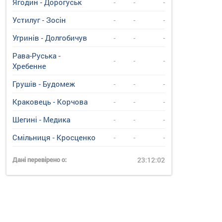
Ягодин - Дорогуськ
-
-
-
Устилуг - Зосін
-
-
-
Угринiв - Долгобичув
-
-
-
Рава-Руська -
-
-
-
Хребенне
Грушів - Будомеж
-
-
-
Краковець - Корчова
-
-
-
Шегині - Медика
-
-
-
Смільниця - Кросценко
-
-
-
Дані перевірено о:
23:12:02