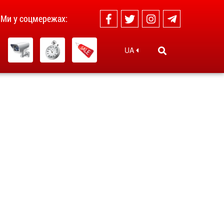
Ми у соцмережах:
UA