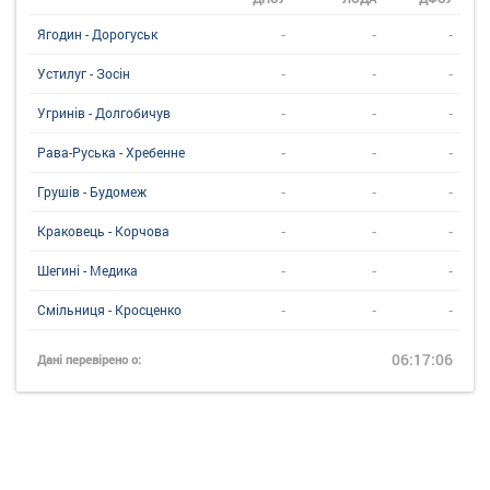
-
-
-
Ягодин - Дорогуськ
-
-
-
Устилуг - Зосін
-
-
-
Угринiв - Долгобичув
-
-
-
Рава-Руська - Хребенне
-
-
-
Грушів - Будомеж
-
-
-
Краковець - Корчова
-
-
-
Шегині - Медика
-
-
-
Смільниця - Кросценко
06:17:06
Дані перевірено о: