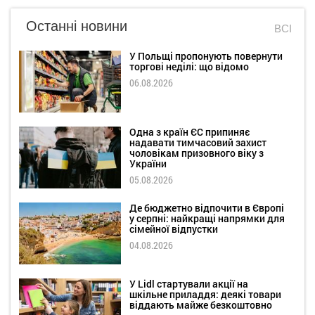
Останні новини
ВСІ
У Польщі пропонують повернути
торгові неділі: що відомо
06.08.2026
Одна з країн ЄС припиняє
надавати тимчасовий захист
чоловікам призовного віку з
України
05.08.2026
Де бюджетно відпочити в Європі
у серпні: найкращі напрямки для
сімейної відпустки
04.08.2026
У Lidl стартували акції на
шкільне приладдя: деякі товари
віддають майже безкоштовно