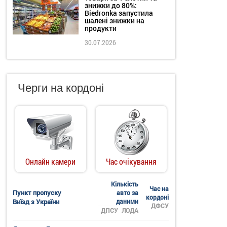
знижки до 80%:
Biedronka запустила
шалені знижки на
продукти
30.07.2026
Черги на кордоні
Онлайн камери
Час очікування
Кількість
Час на
Пункт пропуску
авто за
кордоні
Виїзд з України
даними
ДФСУ
ДПСУ
ЛОДА