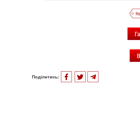
Н
Га
В
Поділитись: