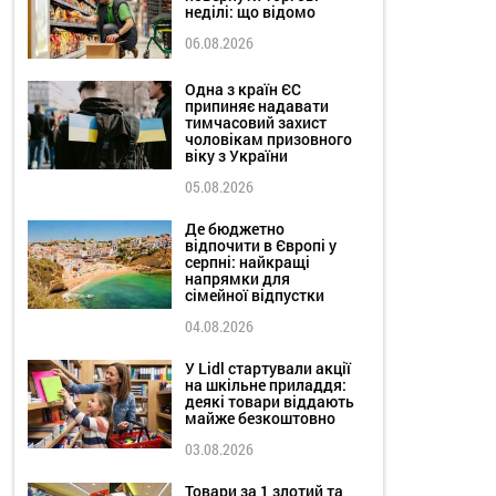
неділі: що відомо
06.08.2026
Одна з країн ЄС
припиняє надавати
тимчасовий захист
чоловікам призовного
віку з України
05.08.2026
Де бюджетно
відпочити в Європі у
серпні: найкращі
напрямки для
сімейної відпустки
04.08.2026
У Lidl стартували акції
на шкільне приладдя:
деякі товари віддають
майже безкоштовно
03.08.2026
Товари за 1 злотий та