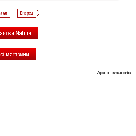
азад
Вперед
зетки Natura
сі магазини
Архів каталогів