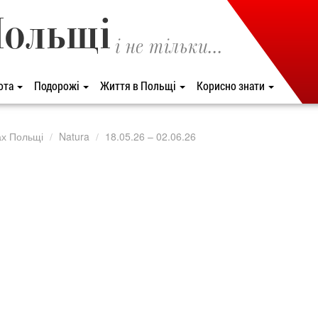
Польщі
і не тільки...
ота
Подорожі
Життя в Польщі
Корисно знати
ах Польщі
Natura
18.05.26 – 02.06.26