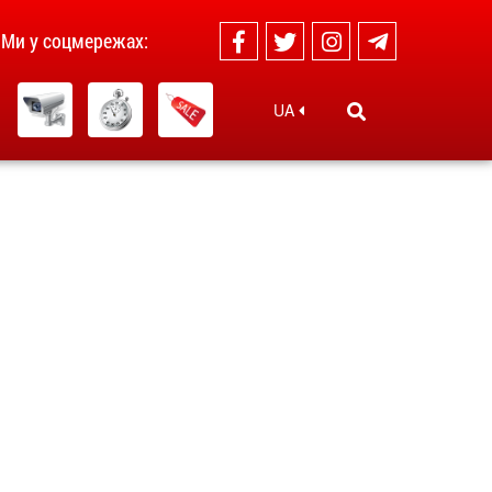
Ми у соцмережах:
UA