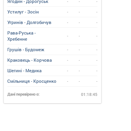
Ягодин - Дорогуськ
-
-
-
Устилуг - Зосін
-
-
-
Угринiв - Долгобичув
-
-
-
Рава-Руська -
-
-
-
Хребенне
Грушів - Будомеж
-
-
-
Краковець - Корчова
-
-
-
Шегині - Медика
-
-
-
Смільниця - Кросценко
-
-
-
Дані перевірено о:
01:18:45