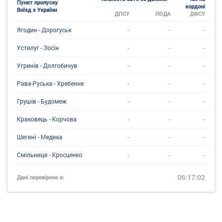
Пункт пропуску
кордоні
Виїзд з України
ДПСУ
ЛОДА
ДФСУ
-
-
-
Ягодин - Дорогуськ
-
-
-
Устилуг - Зосін
-
-
-
Угринiв - Долгобичув
-
-
-
Рава-Руська - Хребенне
-
-
-
Грушів - Будомеж
-
-
-
Краковець - Корчова
-
-
-
Шегині - Медика
-
-
-
Смільниця - Кросценко
06:17:02
Дані перевірено о: