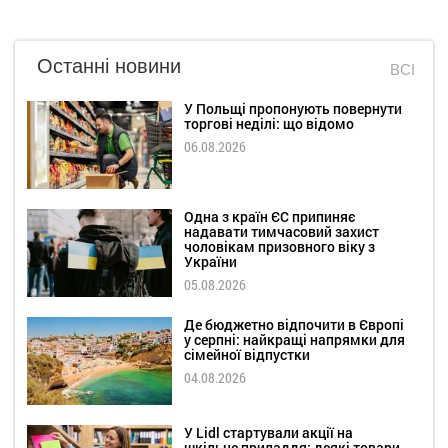
Останні новини
ВСІ
У Польщі пропонують повернути
торгові неділі: що відомо
06.08.2026
Одна з країн ЄС припиняє
надавати тимчасовий захист
чоловікам призовного віку з
України
05.08.2026
Де бюджетно відпочити в Європі
у серпні: найкращі напрямки для
сімейної відпустки
04.08.2026
У Lidl стартували акції на
шкільне приладдя: деякі товари