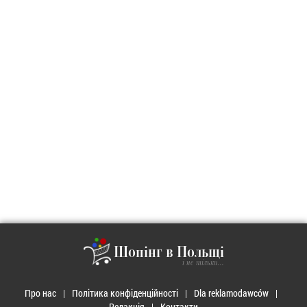
Шопінг в Польщі
і не тільки...
Про нас
Політика конфіденційності
Dla reklamodawców
Редакція
Контакти