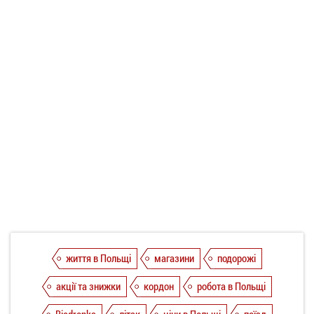
життя в Польщі
магазини
подорожі
акції та знижки
кордон
робота в Польщі
Biedronka
літак
ціни в Польщі
поїзд