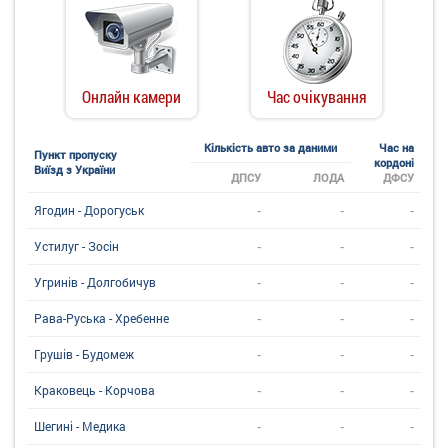
Онлайн камери
Час очікування
Кількість авто за даними
Час на
Пункт пропуску
кордоні
Виїзд з України
ДПСУ
ЛОДА
ДФСУ
-
-
-
Ягодин - Дорогуськ
-
-
-
Устилуг - Зосін
-
-
-
Угринiв - Долгобичув
-
-
-
Рава-Руська - Хребенне
-
-
-
Грушів - Будомеж
-
-
-
Краковець - Корчова
-
-
-
Шегині - Медика