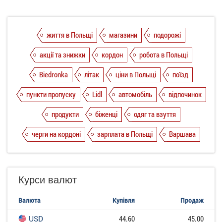
життя в Польщі
магазини
подорожі
акції та знижки
кордон
робота в Польщі
Biedronka
літак
ціни в Польщі
поїзд
пункти пропуску
Lidl
автомобіль
відпочинок
продукти
біженці
одяг та взуття
черги на кордоні
зарплата в Польщі
Варшава
Курси валют
Валюта
Купівля
Продаж
USD
44.60
45.00