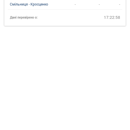
-
-
-
Смільниця - Кросценко
17:22:58
Дані перевірено о: