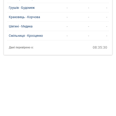
-
-
-
Грушів - Будомеж
-
-
-
Краковець - Корчова
-
-
-
Шегині - Медика
-
-
-
Смільниця - Кросценко
08:35:30
Дані перевірено о: