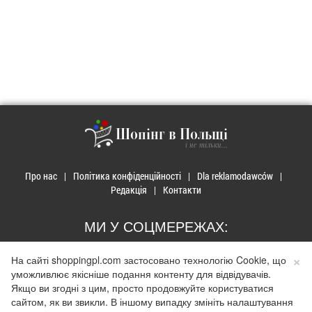
Шопінг в Польщі
і не тільки...
Про нас
Політика конфіденційності
Dla reklamodawców
Редакція
Контакти
МИ У СОЦМЕРЕЖАХ:
×
На сайті shoppingpl.com застосовано технологію Cookie, що
уможливлює якісніше подання контенту для відвідувачів.
Якщо ви згодні з цим, просто продовжуйте користуватися
© 2026 Закупи в Польщі. Developed by
Realnet.cf
.
Depositphotos
сайтом, як ви звикли. В іншому випадку змініть налаштування
Використання матеріалів допускається лише за наявності активного