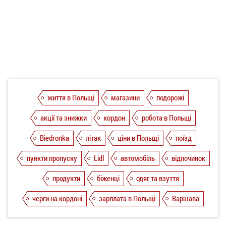
життя в Польщі
магазини
подорожі
акції та знижки
кордон
робота в Польщі
Biedronka
літак
ціни в Польщі
поїзд
пункти пропуску
Lidl
автомобіль
відпочинок
продукти
біженці
одяг та взуття
черги на кордоні
зарплата в Польщі
Варшава