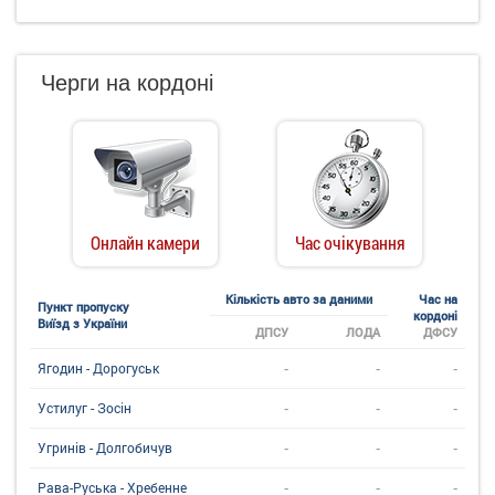
Черги на кордоні
Онлайн камери
Час очікування
Кількість авто за даними
Час на
Пункт пропуску
кордоні
Виїзд з України
ДПСУ
ЛОДА
ДФСУ
-
-
-
Ягодин - Дорогуськ
-
-
-
Устилуг - Зосін
-
-
-
Угринiв - Долгобичув
-
-
-
Рава-Руська - Хребенне