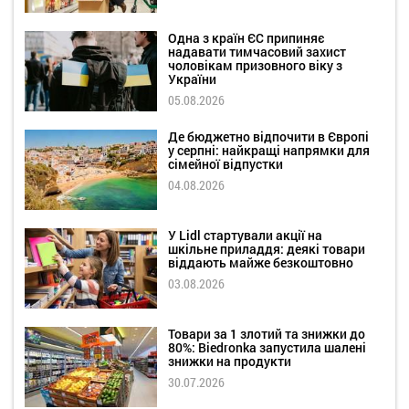
Одна з країн ЄС припиняє
надавати тимчасовий захист
чоловікам призовного віку з
України
05.08.2026
Де бюджетно відпочити в Європі
у серпні: найкращі напрямки для
сімейної відпустки
04.08.2026
У Lidl стартували акції на
шкільне приладдя: деякі товари
віддають майже безкоштовно
03.08.2026
Товари за 1 злотий та знижки до
80%: Biedronka запустила шалені
знижки на продукти
30.07.2026