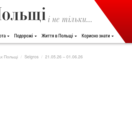
Польщі
і не тільки...
ота
Подорожі
Життя в Польщі
Корисно знати
ах Польщі
Selgros
21.05.26 – 01.06.26