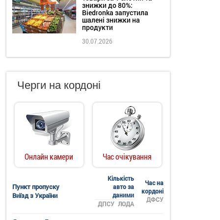
знижки до 80%:
Biedronka запустила
шалені знижки на
продукти
30.07.2026
Черги на кордоні
Онлайн камери
Час очікування
Кількість
Час на
Пункт пропуску
авто за
кордоні
Виїзд з України
даними
ДФСУ
ДПСУ
ЛОДА