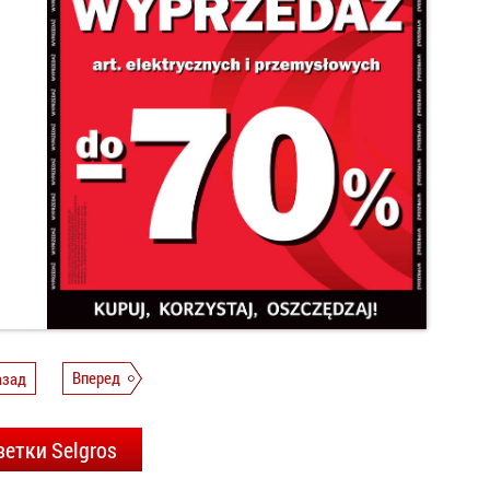
азад
Вперед
зетки Selgros