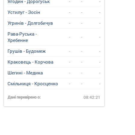
Ягодин - Дорогуськ
-
-
-
Устилуг - Зосін
-
-
-
Угринiв - Долгобичув
-
-
-
Рава-Руська -
-
-
-
Хребенне
Грушів - Будомеж
-
-
-
Краковець - Корчова
-
-
-
Шегині - Медика
-
-
-
Смільниця - Кросценко
-
-
-
Дані перевірено о:
08:42:21