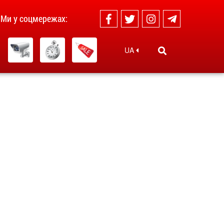
Ми у соцмережах:
UA