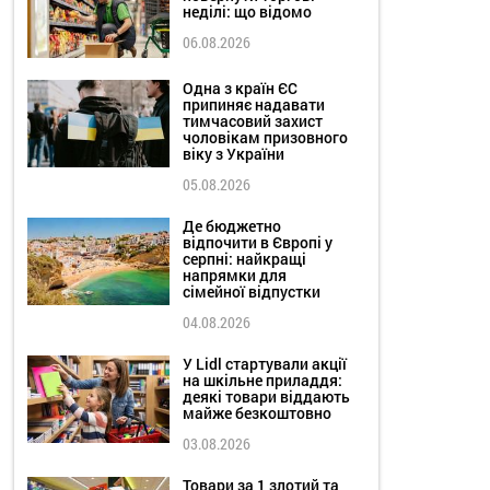
неділі: що відомо
06.08.2026
Одна з країн ЄС
припиняє надавати
тимчасовий захист
чоловікам призовного
віку з України
05.08.2026
Де бюджетно
відпочити в Європі у
серпні: найкращі
напрямки для
сімейної відпустки
04.08.2026
У Lidl стартували акції
на шкільне приладдя:
деякі товари віддають
майже безкоштовно
03.08.2026
Товари за 1 злотий та