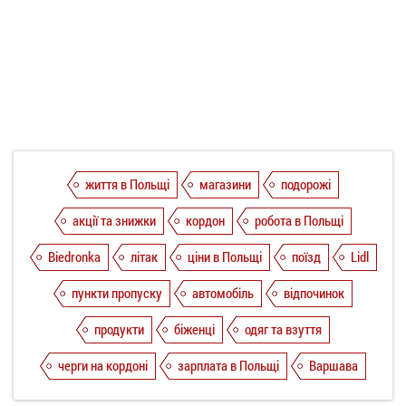
життя в Польщі
магазини
подорожі
акції та знижки
кордон
робота в Польщі
Biedronka
літак
ціни в Польщі
поїзд
Lidl
пункти пропуску
автомобіль
відпочинок
продукти
біженці
одяг та взуття
черги на кордоні
зарплата в Польщі
Варшава