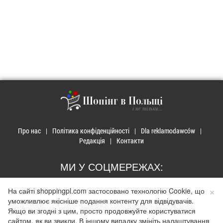
Шопінг в Польщі
і не тільки...
Про нас
Політика конфіденційності
Dla reklamodawców
Редакція
Контакти
МИ У СОЦМЕРЕЖАХ:
×
На сайті shoppingpl.com застосовано технологію Cookie, що
уможливлює якісніше подання контенту для відвідувачів.
Якщо ви згодні з цим, просто продовжуйте користуватися
© 2026 Закупи в Польщі. Developed by
Realnet.cf
.
Depositphotos
сайтом, як ви звикли. В іншому випадку змініть налаштування