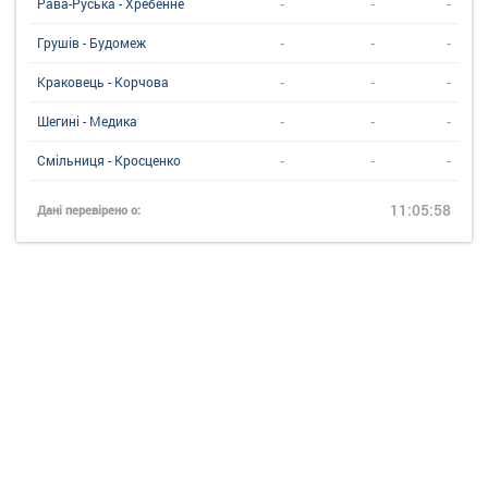
-
-
-
Рава-Руська - Хребенне
-
-
-
Грушів - Будомеж
-
-
-
Краковець - Корчова
-
-
-
Шегині - Медика
-
-
-
Смільниця - Кросценко
11:05:58
Дані перевірено о: