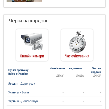
Черги на кордоні
Онлайн камери
Час очікування
Кількість авто за даними
Час на
Пункт пропуску
кордоні
Виїзд з України
ДПСУ
ЛОДА
ДФСУ
-
-
-
Ягодин - Дорогуськ
-
-
-
Устилуг - Зосін
-
-
-
Угринiв - Долгобичув