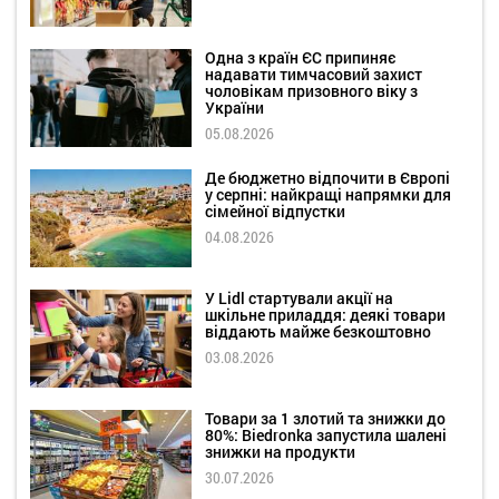
Одна з країн ЄС припиняє
надавати тимчасовий захист
чоловікам призовного віку з
України
05.08.2026
Де бюджетно відпочити в Європі
у серпні: найкращі напрямки для
сімейної відпустки
04.08.2026
У Lidl стартували акції на
шкільне приладдя: деякі товари
віддають майже безкоштовно
03.08.2026
Товари за 1 злотий та знижки до
80%: Biedronka запустила шалені
знижки на продукти
30.07.2026