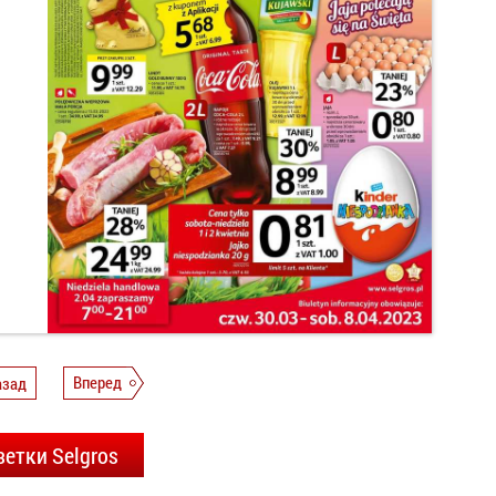
азад
Вперед
зетки Selgros