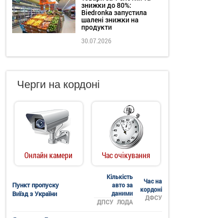
знижки до 80%:
Biedronka запустила
шалені знижки на
продукти
30.07.2026
Черги на кордоні
Онлайн камери
Час очікування
Кількість
Час на
Пункт пропуску
авто за
кордоні
Виїзд з України
даними
ДФСУ
ДПСУ
ЛОДА