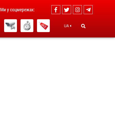
Ми у соцмережах:
UA