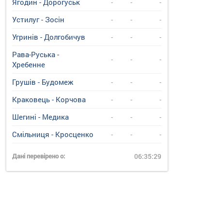
Ягодин - Дорогуськ
-
-
-
Устилуг - Зосін
-
-
-
Угринiв - Долгобичув
-
-
-
Рава-Руська -
-
-
-
Хребенне
Грушів - Будомеж
-
-
-
Краковець - Корчова
-
-
-
Шегині - Медика
-
-
-
Смільниця - Кросценко
-
-
-
Дані перевірено о:
06:35:29