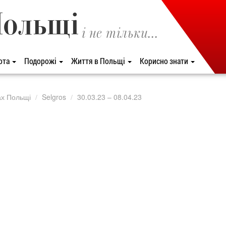
Польщі
і не тільки...
ота
Подорожі
Життя в Польщі
Корисно знати
ах Польщі
Selgros
30.03.23 – 08.04.23