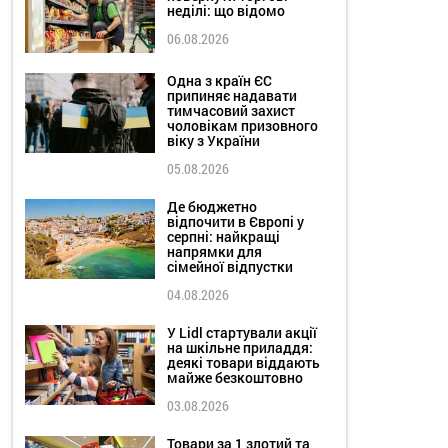
неділі: що відомо
06.08.2026
Одна з країн ЄС
припиняє надавати
тимчасовий захист
чоловікам призовного
віку з України
05.08.2026
Де бюджетно
відпочити в Європі у
серпні: найкращі
напрямки для
сімейної відпустки
04.08.2026
У Lidl стартували акції
на шкільне приладдя:
деякі товари віддають
майже безкоштовно
03.08.2026
Товари за 1 злотий та