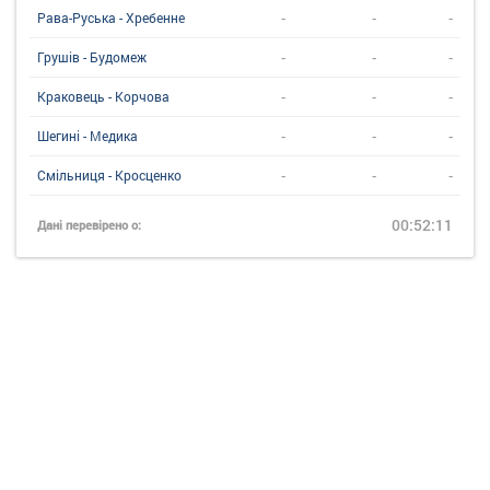
-
-
-
Рава-Руська - Хребенне
-
-
-
Грушів - Будомеж
-
-
-
Краковець - Корчова
-
-
-
Шегині - Медика
-
-
-
Смільниця - Кросценко
00:52:11
Дані перевірено о: