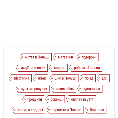
життя в Польщі
магазини
подорожі
акції та знижки
кордон
робота в Польщі
Biedronka
літак
ціни в Польщі
поїзд
Lidl
пункти пропуску
автомобіль
відпочинок
продукти
біженці
одяг та взуття
черги на кордоні
зарплата в Польщі
Варшава