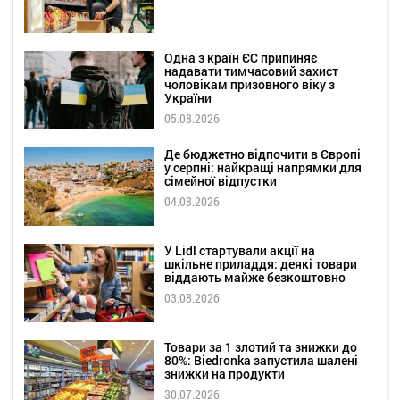
Одна з країн ЄС припиняє
надавати тимчасовий захист
чоловікам призовного віку з
України
05.08.2026
Де бюджетно відпочити в Європі
у серпні: найкращі напрямки для
сімейної відпустки
04.08.2026
У Lidl стартували акції на
шкільне приладдя: деякі товари
віддають майже безкоштовно
03.08.2026
Товари за 1 злотий та знижки до
80%: Biedronka запустила шалені
знижки на продукти
30.07.2026