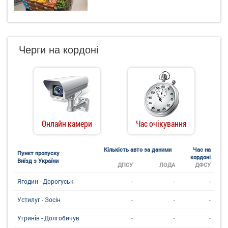
Черги на кордоні
Онлайн камери
Час очікування
Кількість авто за даними
Час на
Пункт пропуску
кордоні
Виїзд з України
ДПСУ
ЛОДА
ДФСУ
-
-
-
Ягодин - Дорогуськ
-
-
-
Устилуг - Зосін
-
-
-
Угринiв - Долгобичув