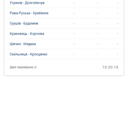
-
-
-
Угринiв - Долгобичув
-
-
-
Рава-Руська - Хребенне
-
-
-
Грушів - Будомеж
-
-
-
Краковець - Корчова
-
-
-
Шегині - Медика
-
-
-
Смільниця - Кросценко
16:30:18
Дані перевірено о: