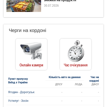
30.07.2026
Черги на кордоні
Онлайн камери
Час очікування
Кількість авто за даними
Час на
Пункт пропуску
кордоні
Виїзд з України
ДПСУ
ЛОДА
ДФСУ
-
-
-
Ягодин - Дорогуськ
-
-
-
Устилуг - Зосін