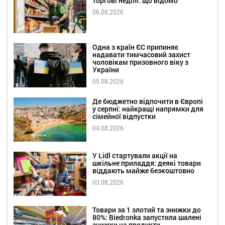
торгові неділі: що відомо
06.08.2026
Одна з країн ЄС припиняє
надавати тимчасовий захист
чоловікам призовного віку з
України
05.08.2026
Де бюджетно відпочити в Європі
у серпні: найкращі напрямки для
сімейної відпустки
04.08.2026
У Lidl стартували акції на
шкільне приладдя: деякі товари
віддають майже безкоштовно
03.08.2026
Товари за 1 злотий та знижки до
80%: Biedronka запустила шалені
знижки на продукти