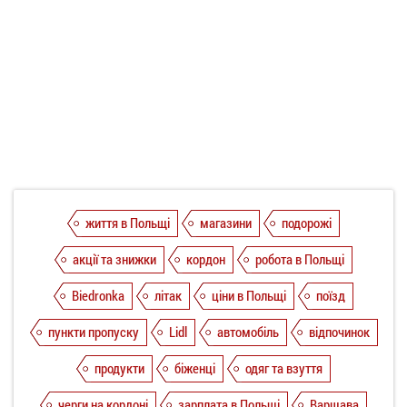
життя в Польщі
магазини
подорожі
акції та знижки
кордон
робота в Польщі
Biedronka
літак
ціни в Польщі
поїзд
пункти пропуску
Lidl
автомобіль
відпочинок
продукти
біженці
одяг та взуття
черги на кордоні
зарплата в Польщі
Варшава