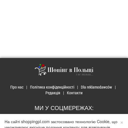
Шопінг в Польщі
і не тільки...
Про нас
Політика конфіденційності
Dla reklamodawców
Редакція
Контакти
МИ У СОЦМЕРЕЖАХ:
×
На сайті shoppingpl.com застосовано технологію Cookie, що
уможливлює якісніше подання контенту для відвідувачів.