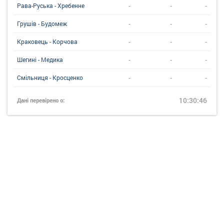
-
-
-
Рава-Руська - Хребенне
-
-
-
Грушів - Будомеж
-
-
-
Краковець - Корчова
-
-
-
Шегині - Медика
-
-
-
Смільниця - Кросценко
10:30:46
Дані перевірено о: