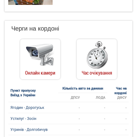
Черги на кордоні
Онлайн камери
Час очікування
Кількість авто за даними
Час на
Пункт пропуску
кордоні
Виїзд з України
ДПСУ
ЛОДА
ДФСУ
-
-
-
Ягодин - Дорогуськ
-
-
-
Устилуг - Зосін
-
-
-
Угринiв - Долгобичув