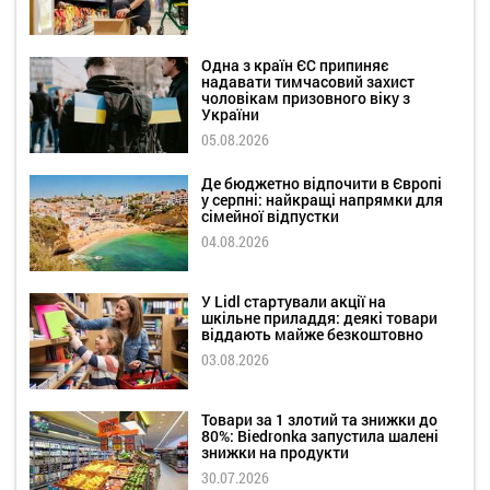
Одна з країн ЄС припиняє
надавати тимчасовий захист
чоловікам призовного віку з
України
05.08.2026
Де бюджетно відпочити в Європі
у серпні: найкращі напрямки для
сімейної відпустки
04.08.2026
У Lidl стартували акції на
шкільне приладдя: деякі товари
віддають майже безкоштовно
03.08.2026
Товари за 1 злотий та знижки до
80%: Biedronka запустила шалені
знижки на продукти
30.07.2026