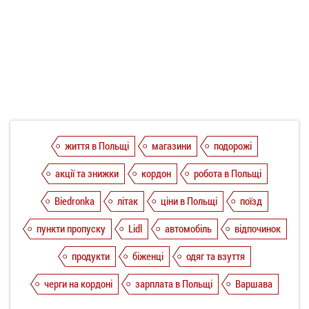
життя в Польщі
магазини
подорожі
акції та знижки
кордон
робота в Польщі
Biedronka
літак
ціни в Польщі
поїзд
пункти пропуску
Lidl
автомобіль
відпочинок
продукти
біженці
одяг та взуття
черги на кордоні
зарплата в Польщі
Варшава