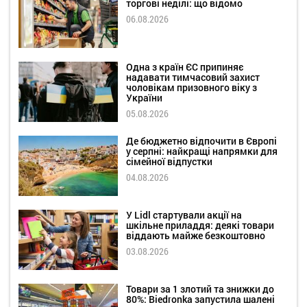
торгові неділі: що відомо
06.08.2026
Одна з країн ЄС припиняє
надавати тимчасовий захист
чоловікам призовного віку з
України
05.08.2026
Де бюджетно відпочити в Європі
у серпні: найкращі напрямки для
сімейної відпустки
04.08.2026
У Lidl стартували акції на
шкільне приладдя: деякі товари
віддають майже безкоштовно
03.08.2026
Товари за 1 злотий та знижки до
80%: Biedronka запустила шалені