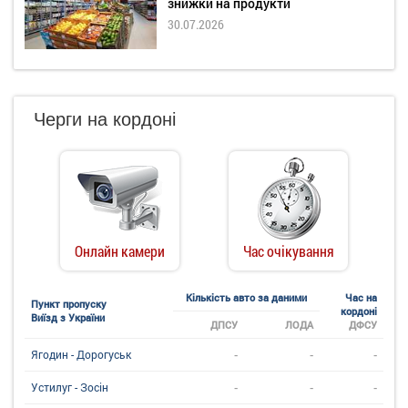
знижки на продукти
30.07.2026
Черги на кордоні
Онлайн камери
Час очікування
Кількість авто за даними
Час на
Пункт пропуску
кордоні
Виїзд з України
ДПСУ
ЛОДА
ДФСУ
-
-
-
Ягодин - Дорогуськ
-
-
-
Устилуг - Зосін