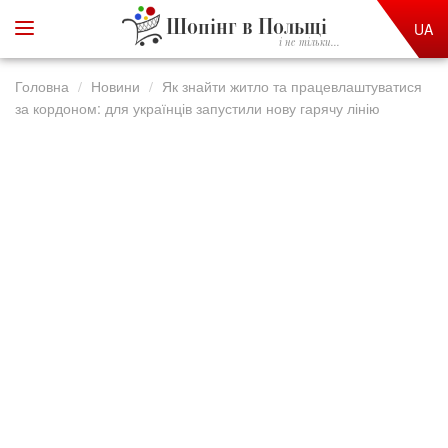
Шопінг в Польщі
UA
і не тільки...
Головна
Новини
Як знайти житло та працевлаштуватися
за кордоном: для українців запустили нову гарячу лінію