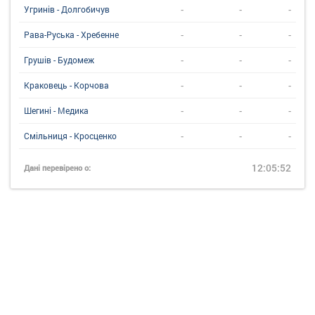
-
-
-
Угринiв - Долгобичув
-
-
-
Рава-Руська - Хребенне
-
-
-
Грушів - Будомеж
-
-
-
Краковець - Корчова
-
-
-
Шегині - Медика
-
-
-
Смільниця - Кросценко
12:05:52
Дані перевірено о: