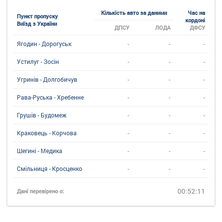
Кількість авто за даними
Час на
Пункт пропуску
кордоні
Виїзд з України
ДПСУ
ЛОДА
ДФСУ
-
-
-
Ягодин - Дорогуськ
-
-
-
Устилуг - Зосін
-
-
-
Угринiв - Долгобичув
-
-
-
Рава-Руська - Хребенне
-
-
-
Грушів - Будомеж
-
-
-
Краковець - Корчова
-
-
-
Шегині - Медика
-
-
-
Смільниця - Кросценко
00:52:11
Дані перевірено о: