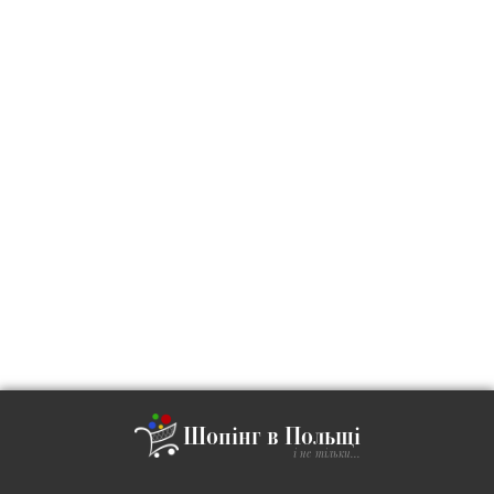
Шопінг в Польщі
і не тільки...