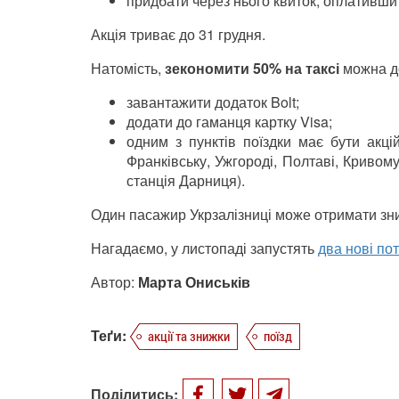
придбати через нього квиток, оплативши 
Акція триває до 31 грудня.
Натомість,
зекономити 50% на таксі
можна до
завантажити додаток Bolt;
додати до гаманця картку Visa;
одним з пунктів поїздки має бути акцій
Франківську, Ужгороді, Полтаві, Кривом
станція Дарниця).
Один пасажир Укрзалізниці може отримати знижк
Нагадаємо, у листопаді запустять
два нові по
Автор:
Марта Ониськів
Теґи:
акції та знижки
поїзд
Поділитись: