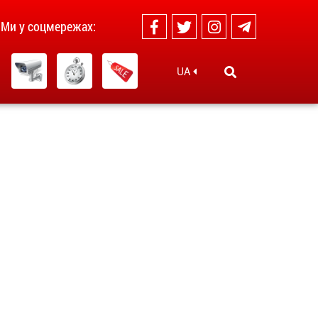
Ми у соцмережах:
UA