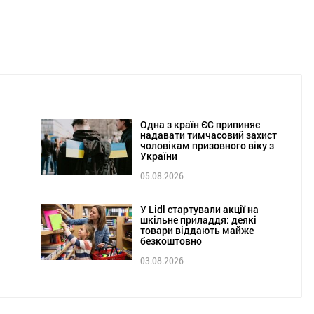
Одна з країн ЄС припиняє
надавати тимчасовий захист
чоловікам призовного віку з
України
05.08.2026
У Lidl стартували акції на
шкільне приладдя: деякі
товари віддають майже
безкоштовно
03.08.2026