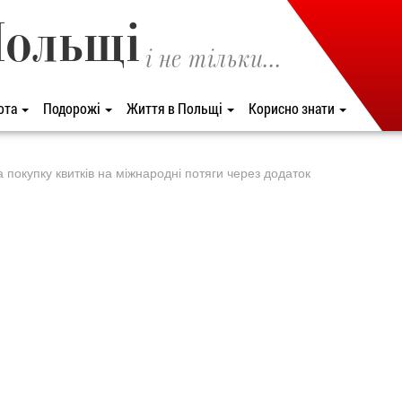
Польщі
і не тільки...
ота
Подорожі
Життя в Польщі
Корисно знати
 покупку квитків на міжнародні потяги через додаток