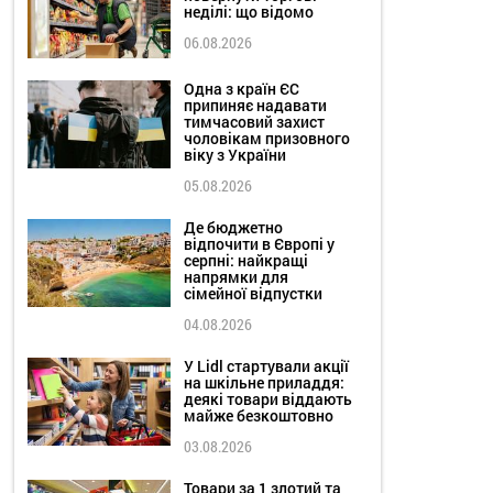
неділі: що відомо
06.08.2026
Одна з країн ЄС
припиняє надавати
тимчасовий захист
чоловікам призовного
віку з України
05.08.2026
Де бюджетно
відпочити в Європі у
серпні: найкращі
напрямки для
сімейної відпустки
04.08.2026
У Lidl стартували акції
на шкільне приладдя:
деякі товари віддають
майже безкоштовно
03.08.2026
Товари за 1 злотий та