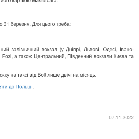
його карткою Mastercard.
 31 березня. Для цього треба:
ний залізничний вокзал (у Дніпрі, Львові, Одесі, Івано-
у Розі, а також Центральний, Південний вокзали Києва та
у на таксі від Bolt лише двічі на місяць.
тяги до Польщі
.
07.11.2022