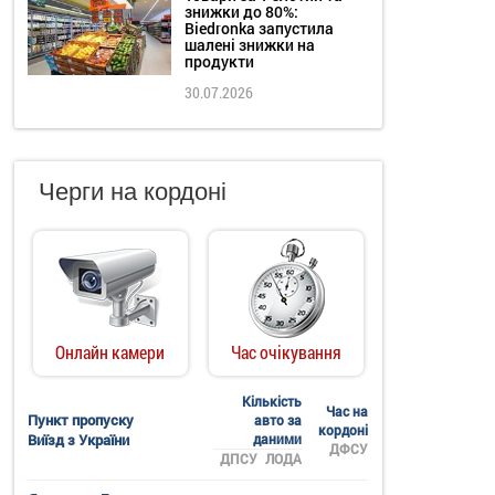
знижки до 80%:
Biedronka запустила
шалені знижки на
продукти
30.07.2026
Черги на кордоні
Онлайн камери
Час очікування
Кількість
Час на
Пункт пропуску
авто за
кордоні
Виїзд з України
даними
ДФСУ
ДПСУ
ЛОДА