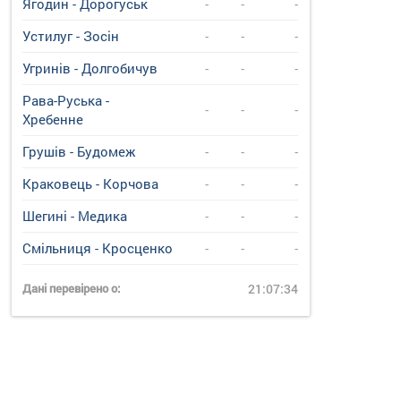
Ягодин - Дорогуськ
-
-
-
Устилуг - Зосін
-
-
-
Угринiв - Долгобичув
-
-
-
Рава-Руська -
-
-
-
Хребенне
Грушів - Будомеж
-
-
-
Краковець - Корчова
-
-
-
Шегині - Медика
-
-
-
Смільниця - Кросценко
-
-
-
Дані перевірено о:
21:07:34