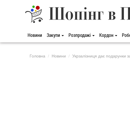
Шопінг в 
Новини
Закупи
Розпродажі
Кордон
Роб
Головна
Новини
Укрзалізниця дає подарунки за