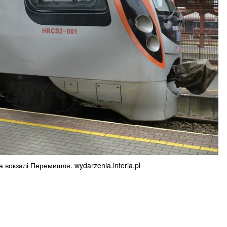
на вокзалі Перемишля. wydarzenia.interia.pl