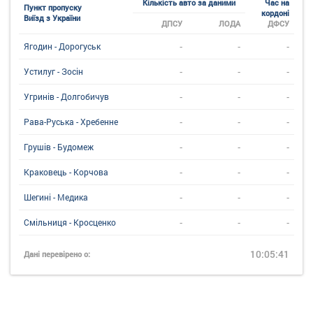
Кількість авто за даними
Час на
Пункт пропуску
кордоні
Виїзд з України
ДПСУ
ЛОДА
ДФСУ
-
-
-
Ягодин - Дорогуськ
-
-
-
Устилуг - Зосін
-
-
-
Угринiв - Долгобичув
-
-
-
Рава-Руська - Хребенне
-
-
-
Грушів - Будомеж
-
-
-
Краковець - Корчова
-
-
-
Шегині - Медика
-
-
-
Смільниця - Кросценко
10:05:41
Дані перевірено о: