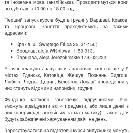
та іноземна мова (англійська). Проводитимуться вони
по суботах: з 10:00 по 18:00 год.
Перший запуск курсів буде в грудні у Варшаві, Кракові
та Вроцлаві. Заняття проходитимуть за такими
адресами:
Краків, ul. Świętego Filipa 25, 31-150;
Вроцлав, aleja Wiśniowa, 1, 53-313;
Варшава, aleja Jerozolimskie 179, 02-222;
У січні планують запустити аналогічні заняття ще у 9
містах: Гданськ, Катовіце, Жешув, Познань, Бидгощ,
Люблін, Лодзь, Щецин, Білосток. Локації проведення у
них стануть відомими наприкінці грудня.
Фундація частково забезпечує підручниками. Учні
зможуть відвідувати всі 4 предмети, або лише деякі з
них (наприклад, англійську та математику). Також діти
будуть забезпечені харчуванням двічі на день.
Зареєструватися на підготовчі курси випускники можуть