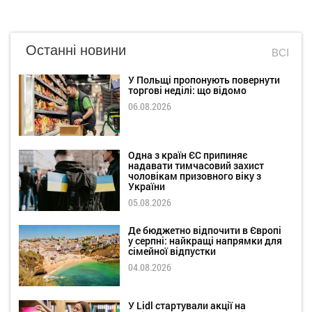
Останні новини
ВСІ
У Польщі пропонують повернути
торгові неділі: що відомо
06.08.2026
Одна з країн ЄС припиняє
надавати тимчасовий захист
чоловікам призовного віку з
України
05.08.2026
Де бюджетно відпочити в Європі
у серпні: найкращі напрямки для
сімейної відпустки
04.08.2026
У Lidl стартували акції на