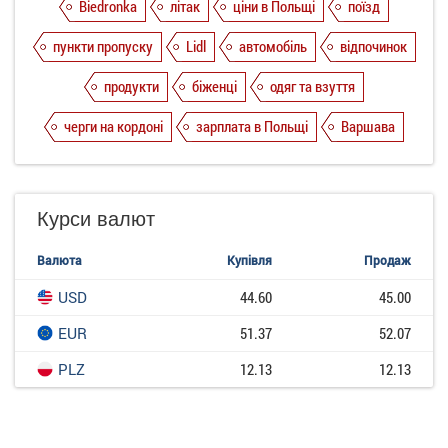
Biedronka
літак
ціни в Польщі
поїзд
пункти пропуску
Lidl
автомобіль
відпочинок
продукти
біженці
одяг та взуття
черги на кордоні
зарплата в Польщі
Варшава
Курси валют
Валюта
Купівля
Продаж
USD
44.60
45.00
EUR
51.37
52.07
PLZ
12.13
12.13