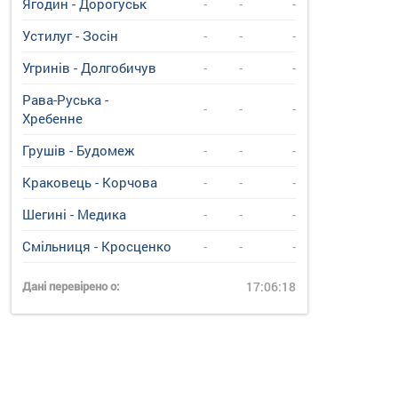
Ягодин - Дорогуськ
-
-
-
Устилуг - Зосін
-
-
-
Угринiв - Долгобичув
-
-
-
Рава-Руська -
-
-
-
Хребенне
Грушів - Будомеж
-
-
-
Краковець - Корчова
-
-
-
Шегині - Медика
-
-
-
Смільниця - Кросценко
-
-
-
Дані перевірено о:
17:06:18