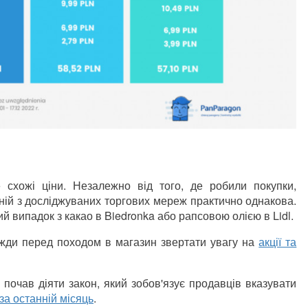
 схожі ціни. Незалежно від того, де робили покупки,
жній з досліджуваних торгових мереж практично однакова.
ий випадок з какао в Biedronka або рапсовою олією в Lidl.
вжди перед походом в магазин звертати увагу на
акції та
почав діяти закон, який зобов'язує продавців вказувати
за останній місяць
.