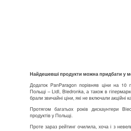
Найдешевші продукти можна придбати у ме
Додаток PanParagon порівняв ціни на 10 п
Польщі – Lidl, Biedronka, а також в гіпермар
брали звичайні ціни, які не включали акційні к
Протягом багатьох років дискаунтери Bi
продуктів у Польщі.
Проте зараз рейтинг очилила, хоча і з невел