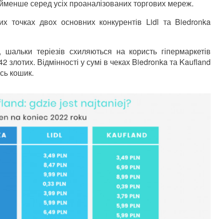
айменше серед усіх проаналізованих торгових мереж.
их точках двох основних конкурентів Lidl та Biedronka
 шальки теріезів схиляються на користь гіпермаркетів
,42 злотих. Відмінності у сумі в чеках Biedronka та Kaufland
есь кошик.