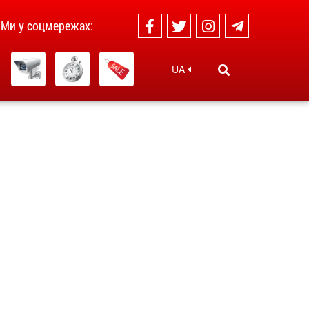
Ми у соцмережах:
UA