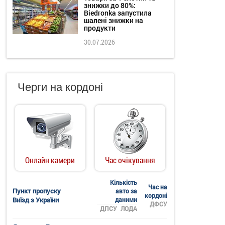
знижки до 80%:
Biedronka запустила
шалені знижки на
продукти
30.07.2026
Черги на кордоні
Онлайн камери
Час очікування
Кількість
Час на
Пункт пропуску
авто за
кордоні
Виїзд з України
даними
ДФСУ
ДПСУ
ЛОДА