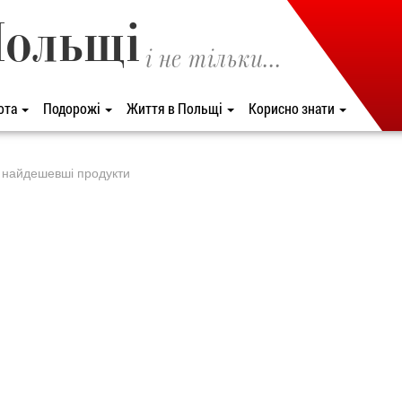
Польщі
і не тільки...
ота
Подорожі
Життя в Польщі
Корисно знати
де найдешевші продукти