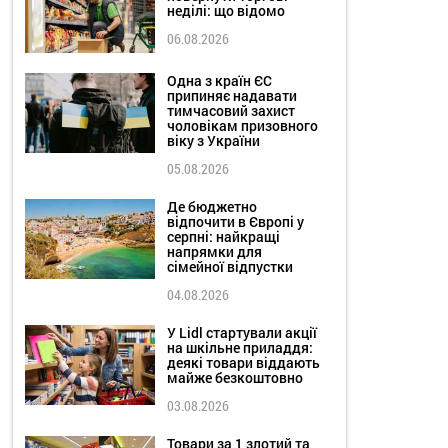
неділі: що відомо
06.08.2026
Одна з країн ЄС
припиняє надавати
тимчасовий захист
чоловікам призовного
віку з України
05.08.2026
Де бюджетно
відпочити в Європі у
серпні: найкращі
напрямки для
сімейної відпустки
04.08.2026
У Lidl стартували акції
на шкільне приладдя:
деякі товари віддають
майже безкоштовно
03.08.2026
Товари за 1 злотий та