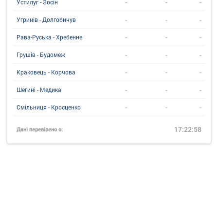
-
-
-
Устилуг - Зосін
-
-
-
Угринiв - Долгобичув
-
-
-
Рава-Руська - Хребенне
-
-
-
Грушів - Будомеж
-
-
-
Краковець - Корчова
-
-
-
Шегині - Медика
-
-
-
Смільниця - Кросценко
17:22:58
Дані перевірено о: