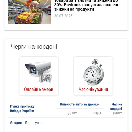
Товари за 1 злотий та знижки до
80%: Biedronka запустила шалені
знижки на продукти
30.07.2026
Черги на кордоні
Онлайн камери
Час очікування
Кількість авто за даними
Час на
Пункт пропуску
кордоні
Виїзд з України
ДПСУ
ЛОДА
ДФСУ
-
-
-
Ягодин - Дорогуськ