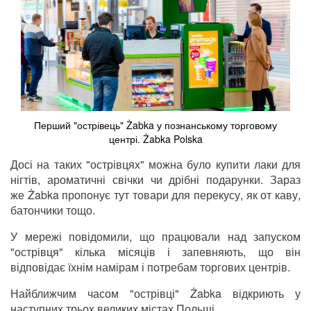
Перший "острівець" Żabka у познанському торговому
центрі. Żabka Polska
Досі на таких "острівцях" можна було купити лаки для
нігтів, ароматичні свічки чи дрібні подарунки. Зараз
же Żabka пропонує тут товари для перекусу, як от каву,
батончики тощо.
У мережі повідомили, що працювали над запуском
"острівця" кілька місяців і запевняють, що він
відповідає їхнім намірам і потребам торгових центрів.
Найближчим часом "острівці" Żabka відкриють у
наступних трьох великих містах Польщі.