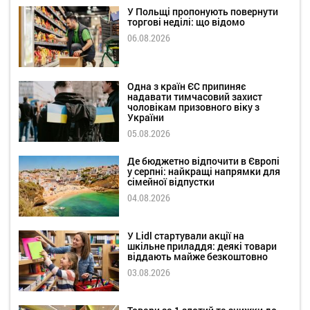
У Польщі пропонують повернути
торгові неділі: що відомо
06.08.2026
Одна з країн ЄС припиняє
надавати тимчасовий захист
чоловікам призовного віку з
України
05.08.2026
Де бюджетно відпочити в Європі
у серпні: найкращі напрямки для
сімейної відпустки
04.08.2026
У Lidl стартували акції на
шкільне приладдя: деякі товари
віддають майже безкоштовно
03.08.2026