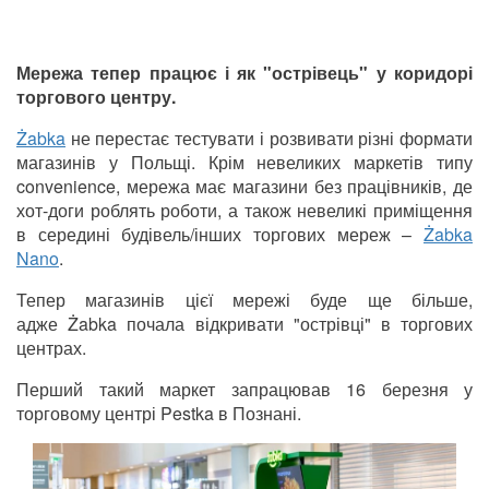
Мережа тепер працює і як "острівець" у коридорі
торгового центру.
Żabka
не перестає тестувати і розвивати різні формати
магазинів у Польщі. Крім невеликих маркетів типу
convenience, мережа має магазини без працівників, де
хот-доги роблять роботи, а також невеликі приміщення
в середині будівель/інших торгових мереж –
Żabka
Nano
.
Тепер магазинів цієї мережі буде ще більше,
адже Żabka почала відкривати "острівці" в торгових
центрах.
Перший такий маркет запрацював 16 березня у
торговому центрі Pestka в Познані.