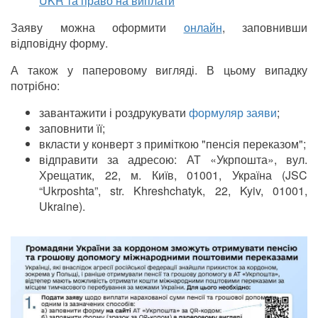
UKR та право на виплати
Заяву можна оформити
онлайн
, заповнивши
відповідну форму.
А також у паперовому вигляді. В цьому випадку
потрібно:
завантажити і роздрукувати
формуляр заяви
;
заповнити її;
вкласти у конверт з приміткою "пенсія переказом";
відправити за адресою: АТ «Укрпошта», вул.
Хрещатик, 22, м. Київ, 01001, Україна (JSC
“Ukrposhta”, str. Khreshchatyk, 22, Kyiv, 01001,
Ukraine).