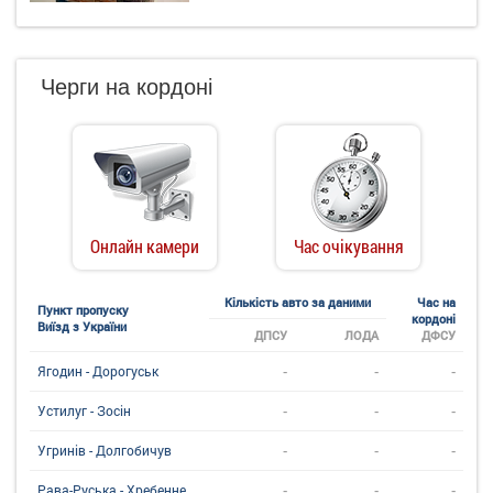
Черги на кордоні
Онлайн камери
Час очікування
Кількість авто за даними
Час на
Пункт пропуску
кордоні
Виїзд з України
ДПСУ
ЛОДА
ДФСУ
-
-
-
Ягодин - Дорогуськ
-
-
-
Устилуг - Зосін
-
-
-
Угринiв - Долгобичув
-
-
-
Рава-Руська - Хребенне