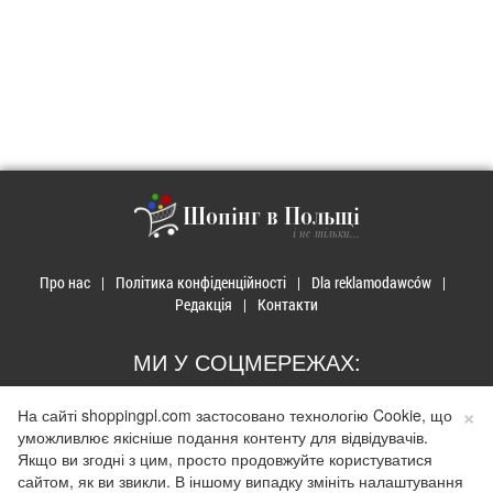
Шопінг в Польщі
і не тільки...
Про нас
Політика конфіденційності
Dla reklamodawców
Редакція
Контакти
МИ У СОЦМЕРЕЖАХ:
×
На сайті shoppingpl.com застосовано технологію Cookie, що
уможливлює якісніше подання контенту для відвідувачів.
Якщо ви згодні з цим, просто продовжуйте користуватися
сайтом, як ви звикли. В іншому випадку змініть налаштування
© 2026 Закупи в Польщі. Developed by
Realnet.cf
.
Depositphotos