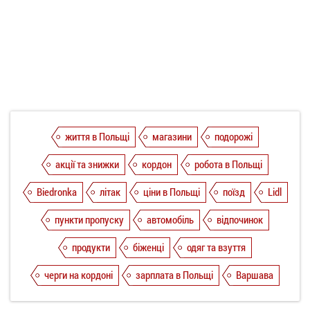
життя в Польщі
магазини
подорожі
акції та знижки
кордон
робота в Польщі
Biedronka
літак
ціни в Польщі
поїзд
Lidl
пункти пропуску
автомобіль
відпочинок
продукти
біженці
одяг та взуття
черги на кордоні
зарплата в Польщі
Варшава