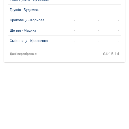
-
-
-
Грушів - Будомеж
-
-
-
Краковець - Корчова
-
-
-
Шегині - Медика
-
-
-
Смільниця - Кросценко
04:15:14
Дані перевірено о: