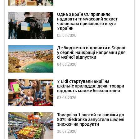
Одна з країн ЄС припиняє
надавати тимчасовий захист
чоловікам призовного віку з
України
05.08.2026
Де бюджетно відпочити в Європі
у серпні: найкращі напрямки для
сімейної відпустки
04.08.2026
У Lidl стартували акції на
шкільне приладдя: деякі товари
віддають майже безкоштовно
03.08.2026
Товари за 1 злотий та знижки до
80%: Biedronka запустила шалені
знижки на продукти
30.07.2026