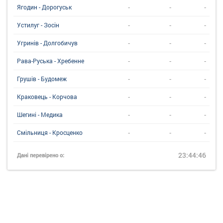
-
-
-
Ягодин - Дорогуськ
-
-
-
Устилуг - Зосін
-
-
-
Угринiв - Долгобичув
-
-
-
Рава-Руська - Хребенне
-
-
-
Грушів - Будомеж
-
-
-
Краковець - Корчова
-
-
-
Шегині - Медика
-
-
-
Смільниця - Кросценко
23:44:46
Дані перевірено о: