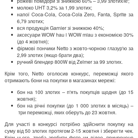
рожеві помідори зі знижкою 60% – 3,99 злотих/кг;
молоко UHT 3,2% за 1,99 злотих;
напої Coca-Cola, Coca-Cola Zero, Fanta, Sprite за
6,79 злотих;
вся продукція Garnier зі знижкою 40%;
аксесуари WOW hau i WOW miau з економією 30%
(до 4 жовтня);
фірмові пончики Netto з жовто-чорною глазур'ю за
2,99 злотих (якщо брати два);
ручний блендер 800W від Zelmer за 99 злотих.
Крім того, Netto оголосив конкурс, переможці якого
отримають бони на покупки в магазинах мережі:
бон на 100 злотих
–
п'ять покупців щодня (до 15
жовтня);
бон на річні покупки (до 1 000 злотих в місяць)
–
три переможці, яких оберуть до 23 жовтня.
Для участі в конкурсі потрібно здійснити покупку на
суму від 50 злотих протягом 2-15 жовтня і зберегти чек.
Крім цього, треба зробити фото чи відео, приурочене