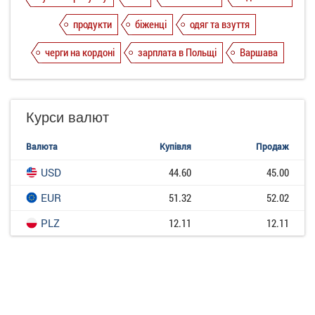
продукти
біженці
одяг та взуття
черги на кордоні
зарплата в Польщі
Варшава
Курси валют
Валюта
Купівля
Продаж
USD
44.60
45.00
EUR
51.32
52.02
PLZ
12.11
12.11