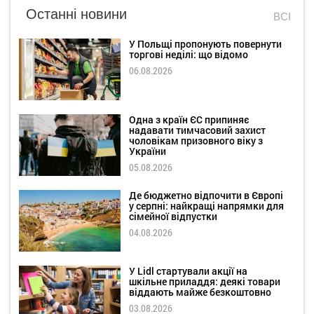
Останні новини
ВСІ
У Польщі пропонують повернути
торгові неділі: що відомо
06.08.2026
Одна з країн ЄС припиняє
надавати тимчасовий захист
чоловікам призовного віку з
України
05.08.2026
Де бюджетно відпочити в Європі
у серпні: найкращі напрямки для
сімейної відпустки
04.08.2026
У Lidl стартували акції на
шкільне приладдя: деякі товари
віддають майже безкоштовно
03.08.2026